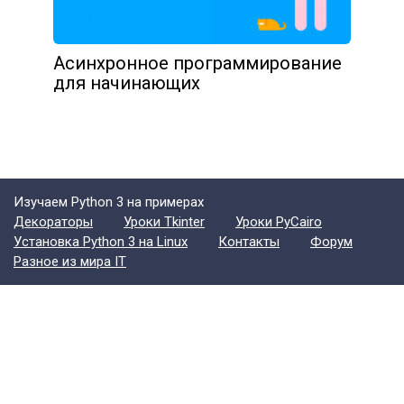
Асинхронное программирование
для начинающих
Изучаем Python 3 на примерах
Декораторы
Уроки Tkinter
Уроки PyCairo
Установка Python 3 на Linux
Контакты
Форум
Разное из мира IT