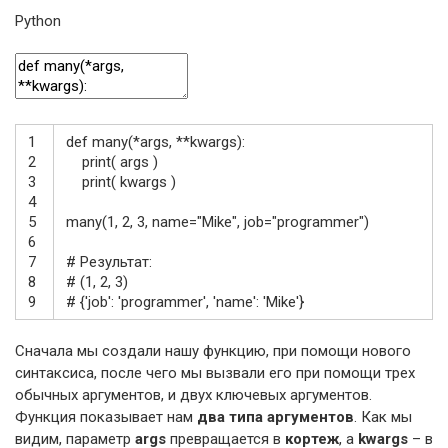
Python
1
def
many
(
*
args
,
*
*
kwargs
)
:
2
print
(
args
)
3
print
(
kwargs
)
4
5
many
(
1
,
2
,
3
,
name
=
"Mike"
,
job
=
"programmer"
)
6
7
# Результат:
8
# (1, 2, 3)
9
# {'job': 'programmer', 'name': 'Mike'}
Сначала мы создали нашу функцию, при помощи нового
синтаксиса, после чего мы вызвали его при помощи трех
обычных аргументов, и двух ключевых аргументов.
Функция показывает нам
два типа аргументов
. Как мы
видим, параметр
args
превращается в
кортеж
, а
kwargs
– в