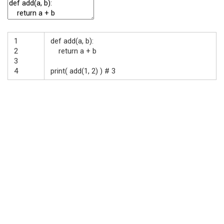
1
def
add
(
a
,
b
)
:
2
return
a
+
b
3
4
print
(
add
(
1
,
2
)
)
# 3