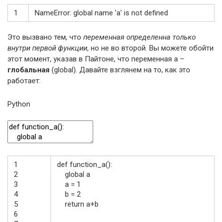
1
NameError
:
global
name
'a'
is
not
defined
Это вызвано тем, что
переменная определенна только
внутри первой функции
, но не во второй. Вы можете обойти
этот момент, указав в Пайтоне, что переменная а –
глобальная
(global). Давайте взглянем на то, как это
работает:
Python
1
def
function_a
(
)
:
2
global
a
3
a
=
1
4
b
=
2
5
return
a
+
b
6