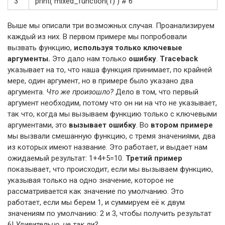
3
print
(
mixed_function
(
1
)
)
# 6
Выше мы описали три возможных случая. Проанализируем
каждый из них. В первом примере мы попробовали
вызвать функцию,
используя только ключевые
аргументы.
Это дало нам только
ошибку
.
Traceback
указывает на то, что наша функция принимает, по крайней
мере, один аргумент, но в примере было указано два
аргумента.
Что же произошло?
Дело в том, что первый
аргумент необходим, потому что он ни на что не указывает,
так что, когда мы вызываем функцию только с ключевыми
аргументами, это
вызывает ошибку
. Во
втором примере
мы вызвали смешанную функцию, с тремя значениями, два
из которых имеют название. Это работает, и выдает нам
ожидаемый результат: 1+4+5=10.
Третий пример
показывает, что происходит, если мы вызываем функцию,
указывая только на одно значение, которое не
рассматривается как значение по умолчанию. Это
работает, если мы берем 1, и суммируем её к двум
значениям по умолчанию: 2 и 3, чтобы получить результат
6!
Удивительно, не так ли?