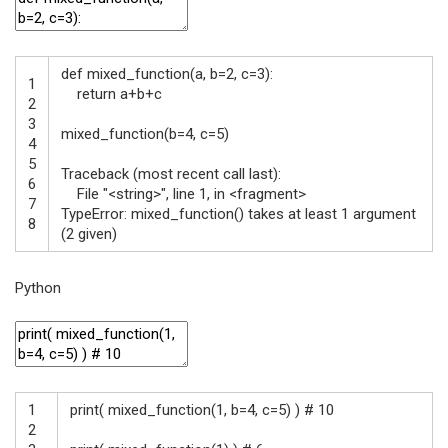
def
mixed_function
(
a
,
b
=
2
,
c
=
3
)
:
1
return
a
+
b
+
c
2
3
mixed_function
(
b
=
4
,
c
=
5
)
4
5
Traceback
(
most
recent
call
last
)
:
6
File
"<string>"
,
line
1
,
in
<
fragment
>
7
TypeError
:
mixed_function
(
)
takes
at
least
1
argument
8
(
2
given
)
Python
1
print
(
mixed_function
(
1
,
b
=
4
,
c
=
5
)
)
# 10
2