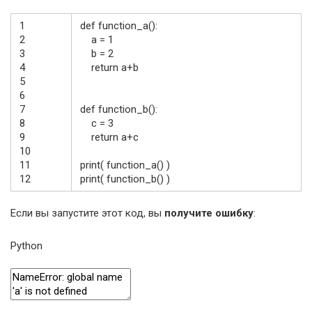
1
def
function_a
(
)
:
2
a
=
1
3
b
=
2
4
return
a
+
b
5
6
7
def
function_b
(
)
:
8
c
=
3
9
return
a
+
c
10
11
print
(
function_a
(
)
)
12
print
(
function_b
(
)
)
Если вы запустите этот код, вы
получите ошибку
:
Python