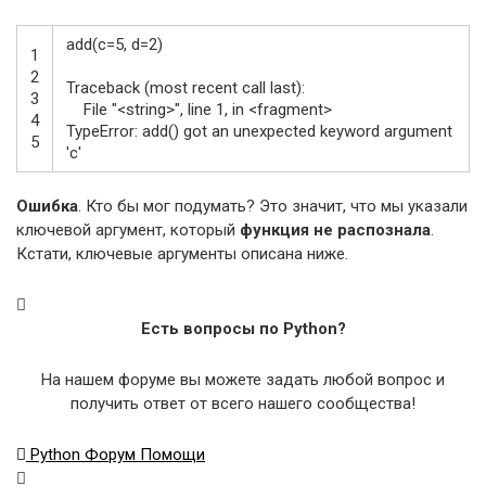
add
(
c
=
5
,
d
=
2
)
1
2
Traceback
(
most
recent
call
last
)
:
3
File
"<string>"
,
line
1
,
in
<
fragment
>
4
TypeError
:
add
(
)
got
an
unexpected
keyword
argument
5
'c'
Ошибка
. Кто бы мог подумать? Это значит, что мы указали
ключевой аргумент, который
функция не распознала
.
Кстати, ключевые аргументы описана ниже.
Есть вопросы по Python?
На нашем форуме вы можете задать любой вопрос и
получить ответ от всего нашего сообщества!
Python Форум Помощи