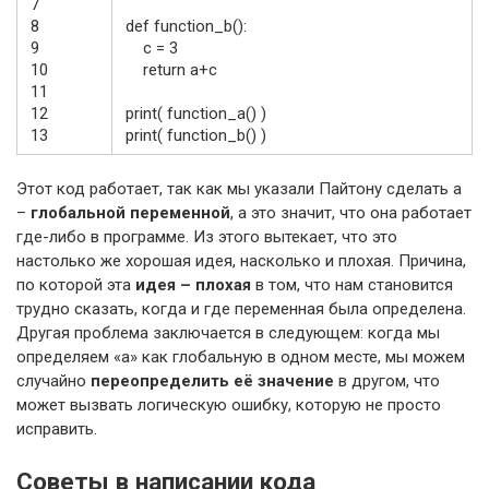
7
8
def
function_b
(
)
:
9
c
=
3
10
return
a
+
c
11
12
print
(
function_a
(
)
)
13
print
(
function_b
(
)
)
Этот код работает, так как мы указали Пайтону сделать а
–
глобальной переменной
, а это значит, что она работает
где-либо в программе. Из этого вытекает, что это
настолько же хорошая идея, насколько и плохая. Причина,
по которой эта
идея – плохая
в том, что нам становится
трудно сказать, когда и где переменная была определена.
Другая проблема заключается в следующем: когда мы
определяем «а» как глобальную в одном месте, мы можем
случайно
переопределить её значение
в другом, что
может вызвать логическую ошибку, которую не просто
исправить.
Советы в написании кода