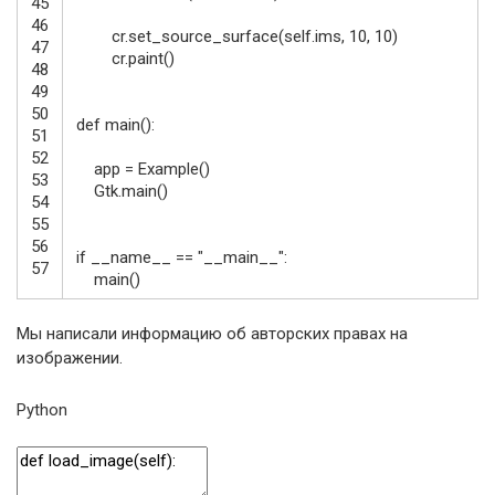
45
46
cr
.
set_source_surface
(
self
.
ims
,
10
,
10
)
47
cr
.
paint
(
)
48
49
50
def
main
(
)
:
51
52
app
=
Example
(
)
53
Gtk
.
main
(
)
54
55
56
if
__name__
==
"__main__"
:
57
main
(
)
Мы написали информацию об авторских правах на
изображении.
Python