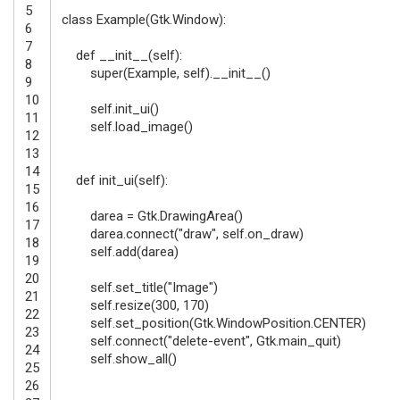
5
class
Example
(
Gtk
.
Window
)
:
6
7
def
__init__
(
self
)
:
8
super
(
Example
,
self
)
.
__init__
(
)
9
10
self
.
init_ui
(
)
11
self
.
load_image
(
)
12
13
14
def
init_ui
(
self
)
:
15
16
darea
=
Gtk
.
DrawingArea
(
)
17
darea
.
connect
(
"draw"
,
self
.
on_draw
)
18
self
.
add
(
darea
)
19
20
self
.
set_title
(
"Image"
)
21
self
.
resize
(
300
,
170
)
22
self
.
set_position
(
Gtk
.
WindowPosition
.
CENTER
)
23
self
.
connect
(
"delete-event"
,
Gtk
.
main_quit
)
24
self
.
show_all
(
)
25
26