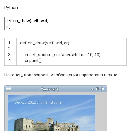
Python
1
def
on_draw
(
self
,
wid
,
cr
)
:
2
3
cr
.
set_source_surface
(
self
.
ims
,
10
,
10
)
4
cr
.
paint
(
)
Наконец, поверхность изображения нарисована в окне.