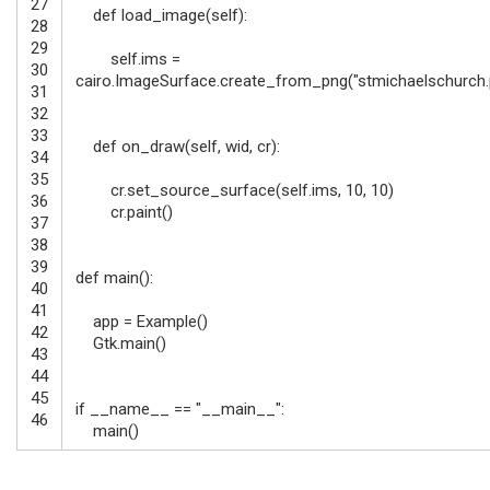
27
def
load_image
(
self
)
:
28
29
self
.
ims
=
30
cairo
.
ImageSurface
.
create_from_png
(
"stmichaelschurch
31
32
33
def
on_draw
(
self
,
wid
,
cr
)
:
34
35
cr
.
set_source_surface
(
self
.
ims
,
10
,
10
)
36
cr
.
paint
(
)
37
38
39
def
main
(
)
:
40
41
app
=
Example
(
)
42
Gtk
.
main
(
)
43
44
45
if
__name__
==
"__main__"
:
46
main
(
)