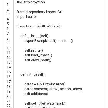
#!/usr/bin/python
1
2
from
gi
.
repository
import
Gtk
3
import
cairo
4
5
class
Example
(
Gtk
.
Window
)
:
6
7
def
__init__
(
self
)
:
8
super
(
Example
,
self
)
.
__init__
(
)
9
10
self
.
init_ui
(
)
11
self
.
load_image
(
)
12
self
.
draw_mark
(
)
13
14
15
def
init_ui
(
self
)
:
16
17
darea
=
Gtk
.
DrawingArea
(
)
18
darea
.
connect
(
"draw"
,
self
.
on_draw
)
19
self
.
add
(
darea
)
20
21
self
.
set_title
(
"Watermark"
)
22