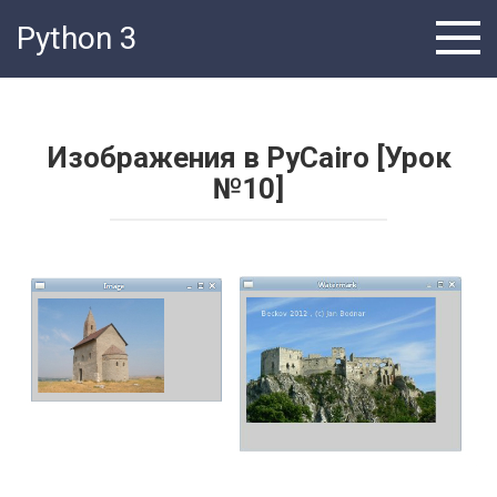
Перейти
Python 3
к
контенту
Изображения в PyCairo [Урок
№10]