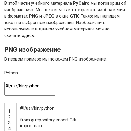
В этой части учебного материала
PyCairo
мы поговорим об
изображениях. Мы покажем, как отображать изображения
в форматах
PNG
и
JPEG
в окне
GTK
. Также мы напишем
текст на выбранном изображении. Изображения,
используемые в данном учебном материале можно
скачать
здесь
.
PNG изображение
В первом примере мы покажем PNG изображение.
Python
#!/usr/bin/python
1
2
from
gi
.
repository
import
Gtk
3
import
cairo
4