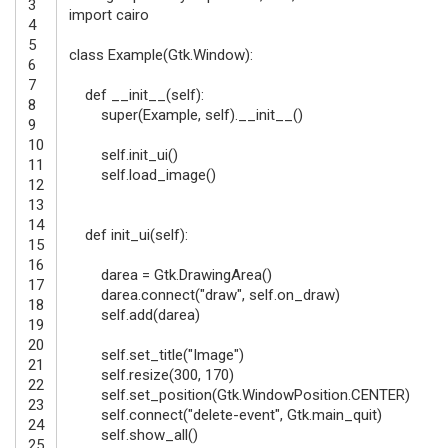
3
import
cairo
4
5
class
Example
(
Gtk
.
Window
)
:
6
7
def
__init__
(
self
)
:
8
super
(
Example
,
self
)
.
__init__
(
)
9
10
self
.
init_ui
(
)
11
self
.
load_image
(
)
12
13
14
def
init_ui
(
self
)
:
15
16
darea
=
Gtk
.
DrawingArea
(
)
17
darea
.
connect
(
"draw"
,
self
.
on_draw
)
18
self
.
add
(
darea
)
19
20
self
.
set_title
(
"Image"
)
21
self
.
resize
(
300
,
170
)
22
self
.
set_position
(
Gtk
.
WindowPosition
.
CENTER
)
23
self
.
connect
(
"delete-event"
,
Gtk
.
main_quit
)
24
self
.
show_all
(
)
25