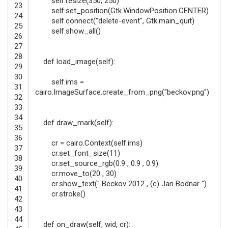
self
.
resize
(
350
,
250
)
23
self
.
set_position
(
Gtk
.
WindowPosition
.
CENTER
)
24
self
.
connect
(
"delete-event"
,
Gtk
.
main_quit
)
25
self
.
show_all
(
)
26
27
28
def
load_image
(
self
)
:
29
30
self
.
ims
=
31
cairo
.
ImageSurface
.
create_from_png
(
"beckov.png"
)
32
33
34
def
draw_mark
(
self
)
:
35
36
cr
=
cairo
.
Context
(
self
.
ims
)
37
cr
.
set_font_size
(
11
)
38
cr
.
set_source_rgb
(
0.9
,
0.9
,
0.9
)
39
cr
.
move_to
(
20
,
30
)
40
cr
.
show_text
(
" Beckov 2012 , (c) Jan Bodnar "
)
41
cr
.
stroke
(
)
42
43
44
def
on_draw
(
self
,
wid
,
cr
)
: