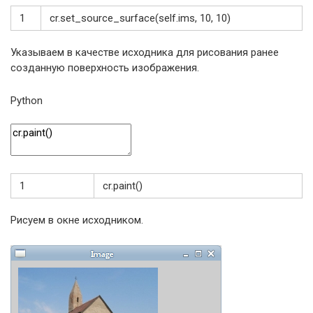
1
cr
.
set_source_surface
(
self
.
ims
,
10
,
10
)
Указываем в качестве исходника для рисования ранее
созданную поверхность изображения.
Python
1
cr
.
paint
(
)
Рисуем в окне исходником.