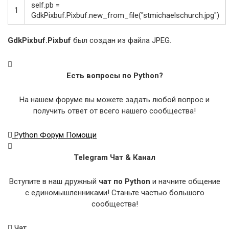
self
.
pb
=
1
GdkPixbuf
.
Pixbuf
.
new_from_file
(
"stmichaelschurch.jpg"
)
GdkPixbuf.Pixbuf
был создан из файла JPEG.
Есть вопросы по Python?
На нашем форуме вы можете задать любой вопрос и
получить ответ от всего нашего сообщества!
Python Форум Помощи
Telegram Чат & Канал
Вступите в наш дружный
чат по Python
и начните общение
с единомышленниками! Станьте частью большого
сообщества!
Чат