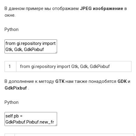
В данном примере мы отображаем
JPEG изображение
в
окне.
Python
1
from
gi
.
repository
import
Gtk
,
Gdk
,
GdkPixbuf
В дополнение к методу
GTK
нам также понадобятся
GDK
и
GdkPixbuf
.
Python