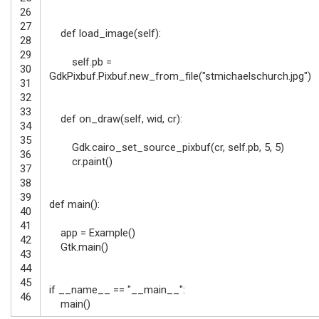
26
27
def
load_image
(
self
)
:
28
29
self
.
pb
=
30
GdkPixbuf
.
Pixbuf
.
new_from_file
(
"stmichaelschurch.jpg"
)
31
32
33
def
on_draw
(
self
,
wid
,
cr
)
:
34
35
Gdk
.
cairo_set_source_pixbuf
(
cr
,
self
.
pb
,
5
,
5
)
36
cr
.
paint
(
)
37
38
39
def
main
(
)
:
40
41
app
=
Example
(
)
42
Gtk
.
main
(
)
43
44
45
if
__name__
==
"__main__"
:
46
main
(
)