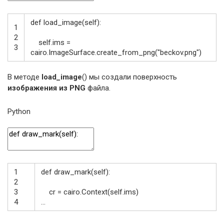
def
load_image
(
self
)
:
1
2
self
.
ims
=
3
cairo
.
ImageSurface
.
create_from_png
(
"beckov.png"
)
В методе
load_image
() мы создали поверхность
изображения из PNG
файла.
Python
1
def
draw_mark
(
self
)
:
2
3
cr
=
cairo
.
Context
(
self
.
ims
)
4
.
.
.