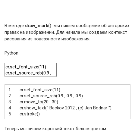
В методе
draw_mark
() мы пишем сообщение об авторских
правах на изображении. Для начала мы создаем контекст
рисования из поверхности изображения.
Python
1
cr
.
set_font_size
(
11
)
2
cr
.
set_source_rgb
(
0.9
,
0.9
,
0.9
)
3
cr
.
move_to
(
20
,
30
)
4
cr
.
show_text
(
" Beckov 2012 , (c) Jan Bodnar "
)
5
cr
.
stroke
(
)
Теперь мы пишем короткий текст белым цветом.