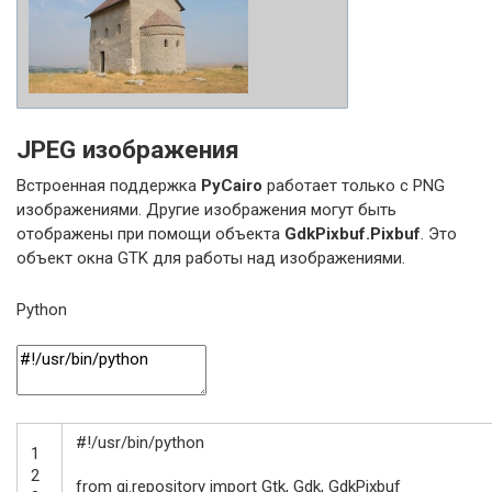
JPEG изображения
Встроенная поддержка
PyCairo
работает только с PNG
изображениями. Другие изображения могут быть
отображены при помощи объекта
GdkPixbuf.Pixbuf
. Это
объект окна GTK для работы над изображениями.
Python
#!/usr/bin/python
1
2
from
gi
.
repository
import
Gtk
,
Gdk
,
GdkPixbuf