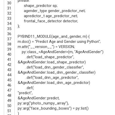
private
:
30
shape_predictor
sp
;
31
agender_type
gender_predictor_net
;
32
apredictor_t
age_predictor_net
;
33
frontal_face_detector
detector
;
34
}
;
35
36
PYBIND11_MODULE
(
age_and_gender
,
m
)
{
37
m
.
doc
(
)
=
"Predict Age and Gender using Python"
;
38
m
.
attr
(
"__version__"
)
=
VERSION
;
39
py
::
class_
<
AgeAndGender
>
(
m
,
"AgeAndGender"
)
40
.
def
(
"load_shape_predictor"
,
41
&AgeAndGender
::
load_shape_predictor
)
42
.
def
(
"load_dnn_gender_classifier"
,
43
&AgeAndGender
::
load_dnn_gender_classifier
)
44
.
def
(
"load_dnn_age_predictor"
,
45
&AgeAndGender
::
load_dnn_age_predictor
)
46
.
def
(
47
"predict"
,
48
&AgeAndGender
::
predict
,
49
py
::
arg
(
"photo_numpy_array"
)
,
50
py
::
arg
(
"face_bounding_boxes"
)
=
py
::
list
(
)
51
)