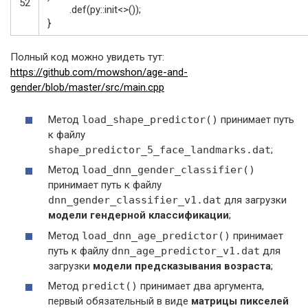
52
.
def
(
py
::
init
<>
(
)
)
;
}
Полный код можно увидеть тут:
https://github.com/mowshon/age-and-
gender/blob/master/src/main.cpp
Метод
load_shape_predictor()
принимает путь
к файлу
shape_predictor_5_face_landmarks.dat
;
Метод
load_dnn_gender_classifier()
принимает путь к файлу
dnn_gender_classifier_v1.dat
для загрузки
модели гендерной классификации
;
Метод
load_dnn_age_predictor()
принимает
путь к файлу
dnn_age_predictor_v1.dat
для
загрузки
модели предсказывания возраста
;
Метод
predict()
принимает два аргумента,
первый обязательный в виде
матрицы пикселей