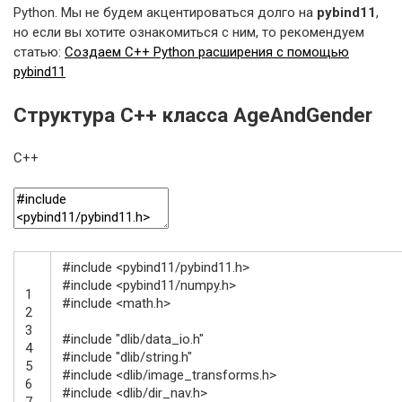
Python. Мы не будем акцентироваться долго на
pybind11
,
но если вы хотите ознакомиться с ним, то рекомендуем
статью:
Создаем С++ Python расширения с помощью
pybind11
Структура С++ класса AgeAndGender
C++
#include <pybind11/pybind11.h>
#include <pybind11/numpy.h>
1
#include <math.h>
2
3
#include "dlib/data_io.h"
4
#include "dlib/string.h"
5
#include <dlib/image_transforms.h>
6
#include <dlib/dir_nav.h>
7