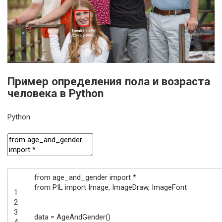
Пример определения пола и возраста
человека в Python
Python
from
age_and_gender
import
*
from
PIL
import
Image
,
ImageDraw
,
ImageFont
1
2
3
data
=
AgeAndGender
(
)
4