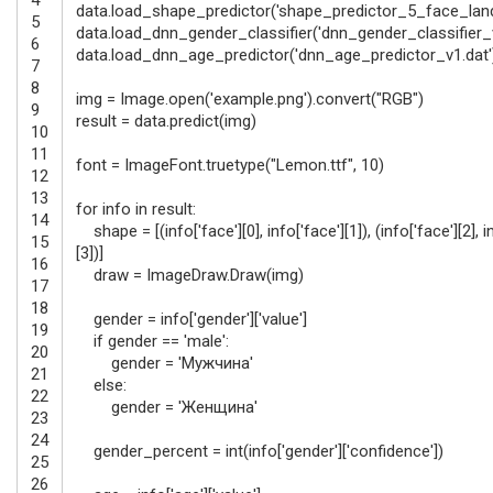
data
.
load_shape_predictor
(
'shape_predictor_5_face_lan
5
data
.
load_dnn_gender_classifier
(
'dnn_gender_classifier_
6
data
.
load_dnn_age_predictor
(
'dnn_age_predictor_v1.dat'
7
8
img
=
Image
.
open
(
'example.png'
)
.
convert
(
"RGB"
)
9
result
=
data
.
predict
(
img
)
10
11
font
=
ImageFont
.
truetype
(
"Lemon.ttf"
,
10
)
12
13
for
info
in
result
:
14
shape
=
[
(
info
[
'face'
]
[
0
]
,
info
[
'face'
]
[
1
]
)
,
(
info
[
'face'
]
[
2
]
,
i
15
[
3
]
)
]
16
draw
=
ImageDraw
.
Draw
(
img
)
17
18
gender
=
info
[
'gender'
]
[
'value'
]
19
if
gender
==
'male'
:
20
gender
=
'Мужчина'
21
else
:
22
gender
=
'Женщина'
23
24
gender_percent
=
int
(
info
[
'gender'
]
[
'confidence'
]
)
25
26