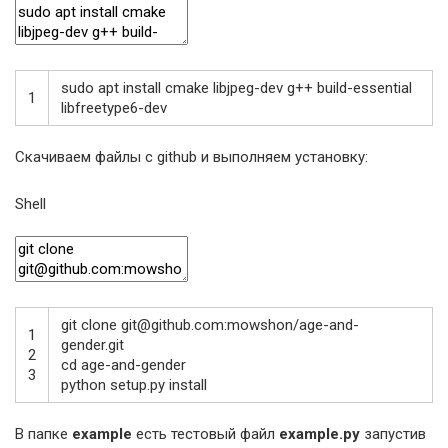
sudo
apt
install
cmake
libjpeg
-
dev
g
++
build
-
essential
1
libfreetype6
-
dev
Скачиваем файлы с github и выполняем установку:
Shell
git
clone
git
@
github
.com
:
mowshon
/
age
-
and
-
1
gender
.git
2
cd
age
-
and
-
gender
3
python
setup
.py
install
В папке
example
есть тестовый файл
example.py
запустив