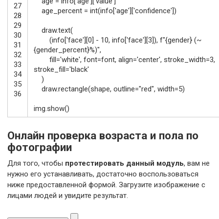
age
=
info
[
'age'
]
[
'value'
]
27
age_percent
=
int
(
info
[
'age'
]
[
'confidence'
]
)
28
29
draw
.
text
(
30
(
info
[
'face'
]
[
0
]
-
10
,
info
[
'face'
]
[
3
]
)
,
f
"{gender} (~
31
{gender_percent}%)"
,
32
fill
=
'white'
,
font
=
font
,
align
=
'center'
,
stroke_width
=
3
,
33
stroke_fill
=
'black'
34
)
35
draw
.
rectangle
(
shape
,
outline
=
"red"
,
width
=
5
)
36
img
.
show
(
)
Онлайн проверка возраста и пола по
фотографии
Для того, чтобы
протестировать данный модуль
, вам не
нужно его устанавливать, достаточно воспользоваться
ниже предоставленной формой. Загрузите изображение с
лицами людей и увидите результат.