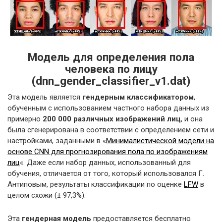
Модель для определения пола
человека по лицу
(dnn_gender_classifier_v1.dat)
Эта модель является
гендерным классификатором
,
обученным с использованием частного набора данных из
примерно
200 000 различных изображений лиц
, и она
была сгенерирована в соответствии с определением сети и
настройками, заданными в «
Минималистической модели на
основе CNN для прогнозирования пола по изображениям
лиц
«. Даже если набор данных, использованный для
обучения, отличается от того, который использовался Г.
Антиповым, результаты классификации по оценке
LFW
в
целом схожи (± 97,3%).
Эта
гендерная модель
предоставляется бесплатно