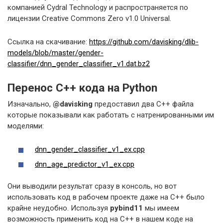
компанией Cydral Technology и распространяется по
лицензии Creative Commons Zero v1.0 Universal.
Ссылка на скачивание:
https://github.com/davisking/dlib-
models/blob/master/gender-
classifier/dnn_gender_classifier_v1.dat.bz2
Перенос C++ кода на Python
Изначально,
@davisking
предоставил два C++ файла
которые показывали как работать с натренированными им
моделями:
dnn_gender_classifier_v1_ex.cpp
dnn_age_predictor_v1_ex.cpp
Они выводили результат сразу в консоль, но вот
использовать код в рабочем проекте даже на C++ было
крайне неудобно. Используя
pybind11
мы имеем
возможность применить код на C++ в нашем коде на