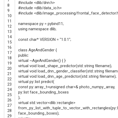
#include <dlib/dnn.h>
8
#include <dlib/data_io.h>
9
#include <dlib/image_processing/frontal_face_detector.
10
11
namespace
py
=
pybind11
;
12
using
namespace
dlib
;
13
14
const
char
*
VERSION
=
"1.0.1"
;
15
16
class
AgeAndGender
{
17
public
:
18
virtual
~
AgeAndGender
(
)
{
}
19
virtual
void
load_shape_predictor
(
std
::
string
filename
)
;
20
virtual
void
load_dnn_gender_classifier
(
std
::
string
filenam
21
virtual
void
load_dnn_age_predictor
(
std
::
string
filename
)
;
22
virtual
py
::
list
predict
(
23
const
py
::
array_t
<
unsigned
char
>
&
photo_numpy_array
,
24
py
::
list
face_bounding
_
boxes
25
)
;
26
virtual
std
::
vector
<
dlib
::
rectangle
>
27
from_py_list_with_tuple_to_vector_with_rectangles
(
py
::
28
face_bounding_boxes
)
;
29