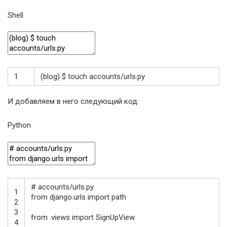
Shell
1
(
blog
)
$
touch
accounts
/
urls
.py
И добавляем в него следующий код:
Python
# accounts/urls.py
1
from
django
.
urls
import
path
2
3
from
.
views
import
SignUpView
4