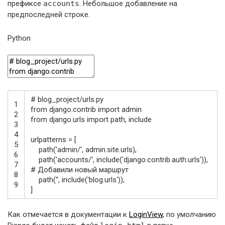
префиксе
accounts
. Небольшое добавление на
предпоследней строке.
Python
# blog_project/urls.py
1
from
django
.
contrib
import
admin
2
from
django
.
urls
import
path
,
include
3
4
urlpatterns
=
[
5
path
(
'admin/'
,
admin
.
site
.
urls
)
,
6
path
(
'accounts/'
,
include
(
'django.contrib.auth.urls'
)
)
,
7
# Добавили новый маршрут
8
path
(
''
,
include
(
'blog.urls'
)
)
,
9
]
Как отмечается в документации к
LoginView
, по умолчанию