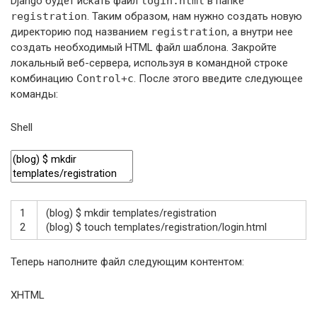
Django будет искать файл
login.html
в папке
registration
. Таким образом, нам нужно создать новую
директорию под названием
registration
, а внутри нее
создать необходимый HTML файл шаблона. Закройте
локальный веб-сервера, используя в командной строке
комбинацию
Control+c
. После этого введите следующее
команды:
Shell
1
(
blog
)
$
mkdir
templates
/
registration
2
(
blog
)
$
touch
templates
/
registration
/
login
.html
Теперь наполните файл следующим контентом:
XHTML