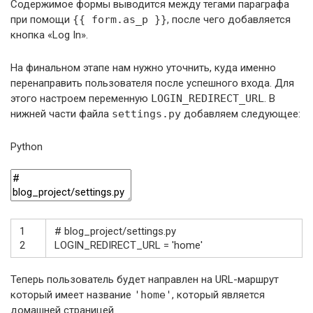
Содержимое формы выводится между тегами параграфа
при помощи
{{ form.as_p }}
, после чего добавляется
кнопка «Log In».
На финальном этапе нам нужно уточнить, куда именно
перенаправить пользователя после успешного входа. Для
этого настроем переменную
LOGIN_REDIRECT_URL
. В
нижней части файла
settings.py
добавляем следующее:
Python
1
# blog_project/settings.py
2
LOGIN_REDIRECT_URL
=
'home'
Теперь пользователь будет направлен на URL-маршрут
который имеет название
'home'
, который является
домашней страницей.