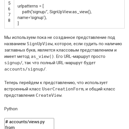
5
urlpatterns
=
[
6
path
(
'signup/'
,
SignUpView
.
as_view
(
)
,
7
name
=
'signup'
)
,
8
]
Мы используем пока не созданное представление под
названием
SignUpView
, которое, если судить по наличию
заглавных букв, является классовым представлением и
имеет метод
as_view()
. Его URL-маршрут просто
signup/
, так что полный URL-маршрут будет
accounts/signup/
.
Теперь перейдем к представлению, что использует
встроенный класс
UserCreationForm
, и общий класс
представления
CreateView
.
Python