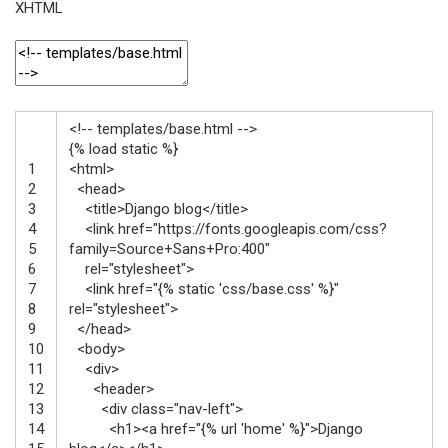
XHTML
<!-- templates/base.html -->
{% load static %}
1
<html>
2
<head>
3
<title>
Django blog
</title>
4
<link
href
=
"https://fonts.googleapis.com/css?
5
family=Source+Sans+Pro:400"
6
rel
=
"stylesheet"
>
7
<link
href
=
"{% static 'css/base.css' %}"
8
rel
=
"stylesheet"
>
9
</head>
10
<body>
11
<div>
12
<header>
13
<div
class
=
"nav-left"
>
14
<h1>
<a
href
=
"{% url 'home' %}"
>
Django