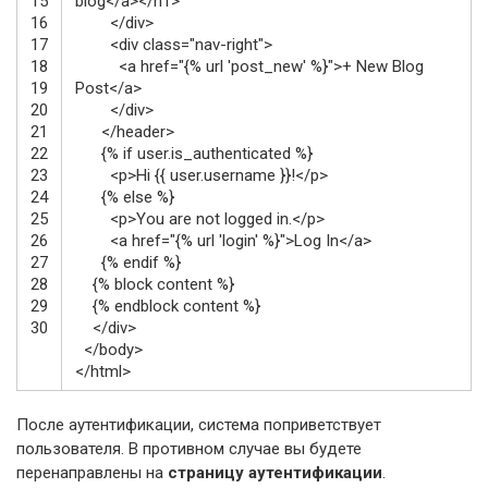
15
blog
</a>
</h1>
16
</div>
17
<div
class
=
"nav-right"
>
18
<a
href
=
"{% url 'post_new' %}"
>
+ New Blog
19
Post
</a>
20
</div>
21
</header>
22
{% if user.is_authenticated %}
23
<p>
Hi {{ user.username }}!
</p>
24
{% else %}
25
<p>
You are not logged in.
</p>
26
<a
href
=
"{% url 'login' %}"
>
Log In
</a>
27
{% endif %}
28
{% block content %}
29
{% endblock content %}
30
</div>
</body>
</html>
После аутентификации, система поприветствует
пользователя. В противном случае вы будете
перенаправлены на
страницу аутентификации
.