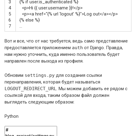
3
{% if user.is_authenticated %}
4
<p>
Hi {{ user.username }}!
</p>
5
<p>
<a
href
=
"{% url 'logout' %}"
>
Log out
</a>
</p>
6
{
%
else
%
}
7
.
.
.
Вот и все, что от нас требуется, ведь само представление
предоставляется приложением
auth
от Django. Правда,
нам нужно уточнить, куда именно пользователь будет
направлен после выхода из профиля.
Обновим
settings.py
для создания ссылки
перенаправления, которая будет называться
LOGOUT_REDIRECT_URL
. Мы можем добавить ее рядом с
ссылкой для входа, таким образом файл должен
выглядеть следующим образом:
Python