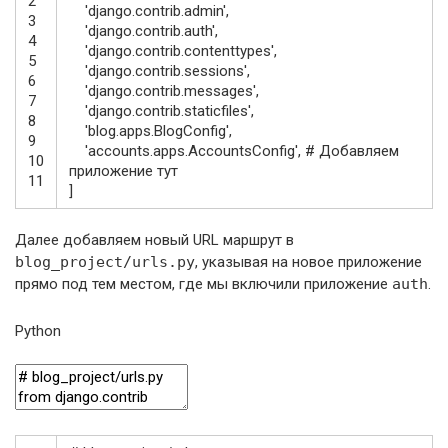
2
'django.contrib.admin'
,
3
'django.contrib.auth'
,
4
'django.contrib.contenttypes'
,
5
'django.contrib.sessions'
,
6
'django.contrib.messages'
,
7
'django.contrib.staticfiles'
,
8
'blog.apps.BlogConfig'
,
9
'accounts.apps.AccountsConfig'
,
# Добавляем
10
приложение тут
11
]
Далее добавляем новый URL маршрут в
blog_project/urls.py
, указывая на новое приложение
прямо под тем местом, где мы включили приложение
auth
.
Python