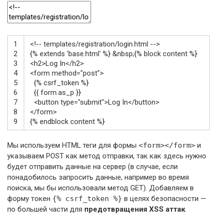
1
<!-- templates/registration/login.html -->
2
{% extends 'base.html' %} &nbsp;{% block content %}
3
<h2>
Log In
</h2>
4
<form
method
=
"post"
>
5
{% csrf_token %}
6
{{ form.as_p }}
7
<button
type
=
"submit"
>
Log In
</button>
8
</form>
9
{
%
endblock
content
%
}
Мы используем HTML теги для формы
<form></form>
и
указываем POST как метод отправки, так как здесь нужно
будет отправить данные на сервер (в случае, если
понадобилось запросить данные, например во время
поиска, мы бы использовали метод GET). Добавляем в
форму токен
{% csrf_token %}
в целях безопасности —
по большей части для
предотвращения XSS аттак
.