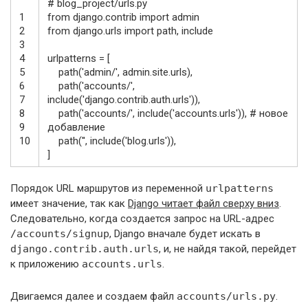
# blog_project/urls.py
1
from
django
.
contrib
import
admin
2
from
django
.
urls
import
path
,
include
3
4
urlpatterns
=
[
5
path
(
'admin/'
,
admin
.
site
.
urls
)
,
6
path
(
'accounts/'
,
7
include
(
'django.contrib.auth.urls'
)
)
,
8
path
(
'accounts/'
,
include
(
'accounts.urls'
)
)
,
# новое
9
добавление
10
path
(
''
,
include
(
'blog.urls'
)
)
,
]
Порядок URL маршрутов из переменной
urlpatterns
имеет значение, так как
Django читает файл сверху вниз
.
Следовательно, когда создается запрос на URL-адрес
/accounts/signup
, Django вначале будет искать в
django.contrib.auth.urls
, и, не найдя такой, перейдет
к приложению
accounts.urls
.
Двигаемся далее и создаем файл
accounts/urls.py
.