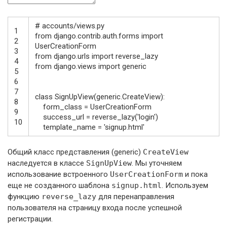
# accounts/views.py
1
from
django
.
contrib
.
auth
.
forms
import
2
UserCreationForm
3
from
django
.
urls
import
reverse_lazy
4
from
django
.
views
import
generic
5
6
7
class
SignUpView
(
generic
.
CreateView
)
:
8
form_class
=
UserCreationForm
9
success_url
=
reverse_lazy
(
'login'
)
10
template_name
=
'signup.html'
Общий класс представления (generic)
CreateView
наследуется в классе
SignUpView
. Мы уточняем
использование встроенного
UserCreationForm
и пока
еще не созданного шаблона
signup.html
. Используем
функцию
reverse_lazy
для перенаправления
пользователя на страницу входа после успешной
регистрации.