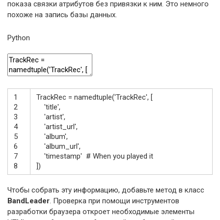
показа связки атрибутов без привязки к ним. Это немного
похоже на запись базы данных.
Python
1
TrackRec
=
namedtuple
(
'TrackRec'
,
[
2
'title'
,
3
'artist'
,
4
'artist_url'
,
5
'album'
,
6
'album_url'
,
7
'timestamp'
# When you played it
8
]
)
Чтобы собрать эту информацию, добавьте метод в класс
BandLeader
. Проверка при помощи инструментов
разработки браузера откроет необходимые элементы