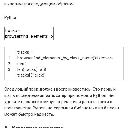
выполняется следующим образом:
Python
tracks
=
1
browser
.
find_elements_by_class_name
(
'discover-
2
item'
)
3
len
(
tracks
)
# 8
tracks
[
3
]
.
click
(
)
Следующий трек должен воспроизвестись. Это первый
шаг в исследовании
bandcamp
при помощи Python! Вы
уделите несколько минут, переключая разные треки в
пространстве Python, но скромная библиотека из 8 песен
может быстро надоесть.
6. Изучаем каталог