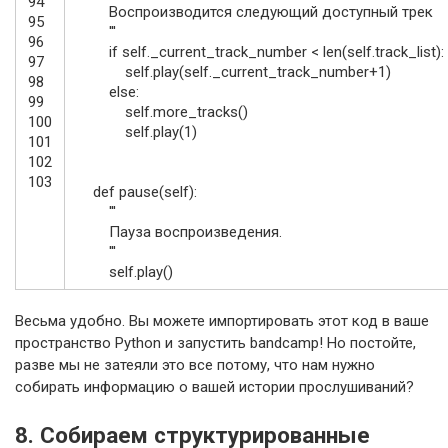
94
Воспроизводится следующий доступный трек
95
'''
96
if
self
.
_current_track_number
<
len
(
self
.
track_list
)
:
97
self
.
play
(
self
.
_current_track_number
+
1
)
98
else
:
99
self
.
more_tracks
(
)
100
self
.
play
(
1
)
101
102
103
def
pause
(
self
)
:
'''
Пауза воспроизведения.
'''
self
.
play
(
)
Весьма удобно. Вы можете импортировать этот код в ваше
пространство Python и запустить bandcamp! Но постойте,
разве мы не затеяли это все потому, что нам нужно
собирать информацию о вашей истории прослушиваний?
8. Собираем структурированные