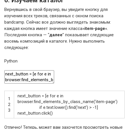
Вернувшись в свой браузер, вы увидите кнопку для
изучения всех треков, связанных с окном поиска
bandcamp. Сейчас все должно выглядеть знакомым:
каждая кнопка имеет значение класса»
item-page
«.
Последняя кнопка — “
далее
” показывает следующие
восемь композиций в каталоге. Нужно выполнить
следующее:
Python
next_button
=
[
e
for
e
in
1
browser
.
find_elements_by_class_name
(
'item-page'
)
2
if
e
.
text
.
lower
(
)
.
find
(
'next'
)
>
-
1
]
3
next_button
.
click
(
)
Отлично! Теперь, может вам захочется просмотреть новые