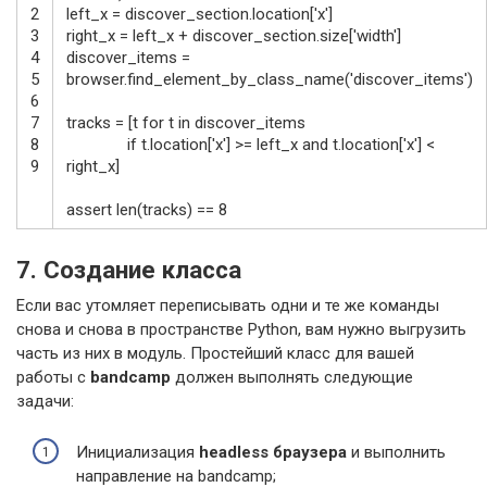
2
left_x
=
discover_section
.
location
[
'x'
]
3
right_x
=
left_x
+
discover_section
.
size
[
'width'
]
4
discover_items
=
5
browser
.
find_element_by_class_name
(
'discover_items'
)
6
7
tracks
=
[
t
for
t
in
discover_items
8
if
t
.
location
[
'x'
]
>=
left_x
and
t
.
location
[
'x'
]
<
9
right_x
]
assert
len
(
tracks
)
==
8
7. Создание класса
Если вас утомляет переписывать одни и те же команды
снова и снова в пространстве Python, вам нужно выгрузить
часть из них в модуль. Простейший класс для вашей
работы с
bandcamp
должен выполнять следующие
задачи:
Инициализация
headless браузера
и выполнить
направление на bandcamp;