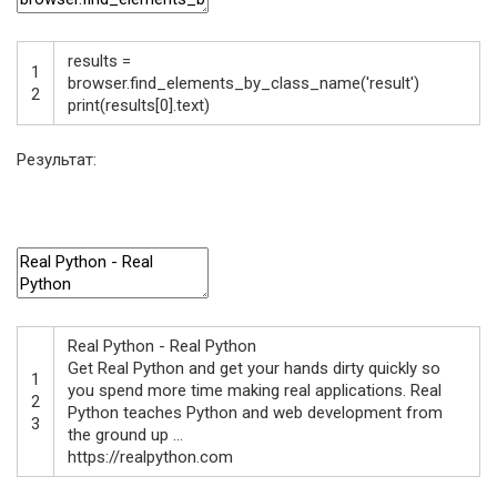
results
=
1
browser
.
find_elements_by_class_name
(
'result'
)
2
print
(
results
[
0
]
.
text
)
Результат:
Real
Python
-
Real
Python
Get
Real
Python
and
get
your
hands
dirty
quickly
so
1
you
spend
more
time
making
real
applications
.
Real
2
Python
teaches
Python
and
web
development
from
3
the
ground
up
.
.
.
https
:
//realpython.com