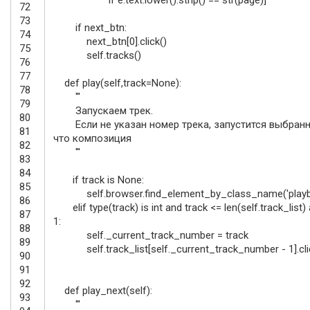
72
73
if
next_btn
:
74
next_btn
[
0
]
.
click
(
)
75
self
.
tracks
(
)
76
77
def
play
(
self
,
track
=
None
)
:
78
'''
79
Запускаем трек.
80
Если не указан номер трека, запустится выбранн
81
что композиция
82
'''
83
84
if
track
is
None
:
85
self
.
browser
.
find_element_by_class_name
(
'play
86
elif
type
(
track
)
is
int
and
track
<=
len
(
self
.
track_list
)
87
1
:
88
self
.
_current_track_number
=
track
89
self
.
track_list
[
self
.
_current_track_number
-
1
]
.
cl
90
91
92
def
play_next
(
self
)
:
93
'''