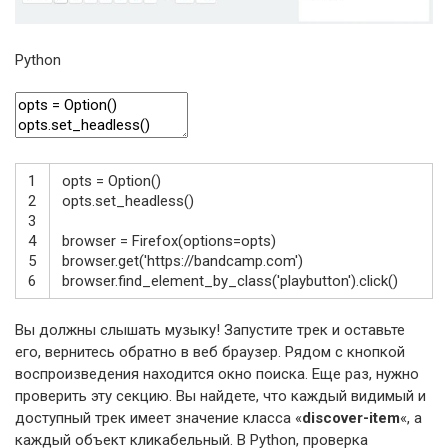
Python
1
opts
=
Option
(
)
2
opts
.
set_headless
(
)
3
4
browser
=
Firefox
(
options
=
opts
)
5
browser
.
get
(
'https://bandcamp.com'
)
6
browser
.
find_element_by_class
(
'playbutton'
)
.
click
(
)
Вы должны слышать музыку! Запустите трек и оставьте
его, вернитесь обратно в веб браузер. Рядом с кнопкой
воспроизведения находится окно поиска. Еще раз, нужно
проверить эту секцию. Вы найдете, что каждый видимый и
доступный трек имеет значение класса «
discover-item
«, а
каждый объект кликабельный. В Python, проверка