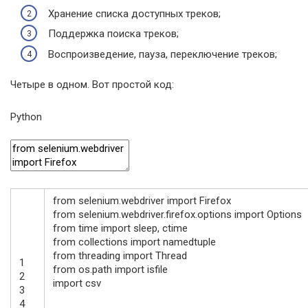
Хранение списка доступных треков;
Поддержка поиска треков;
Воспроизведение, пауза, переключение треков;
Четыре в одном. Вот простой код:
Python
from
selenium
.
webdriver
import
Firefox
from
selenium
.
webdriver
.
firefox
.
options
import
Options
from
time
import
sleep
,
ctime
from
collections
import
namedtuple
from
threading
import
Thread
1
from
os.path
import
isfile
2
import
csv
3
4