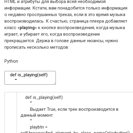
HTML и атрибуты для выбора всей необходимой
информации. Кстати, вам понадобится только информация
о недавно прослушанных треках, если в это время музыка
воспроизводилась. К счастью, страница плеера добавляет
класс «
playing
» к кнопке воспроизведения, когда музыка
играет, и убирает его, когда воспроизведение
прекращается. Держа в голове данные нюансы, нужно
прописать несколько методов:
Python
def
is_playing
(
self
)
:
'''
Выдает True, если трек воспроизводится в
данный момент.
'''
playbtn
=
self
.
browser
.
find_element_by_class_name
(
'playbutton'
)