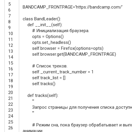
5
BANDCAMP_FRONTPAGE
=
'https://bandcamp.com/'
6
7
class
BandLeader
(
)
:
8
def
__init__
(
self
)
:
9
# Инициализация браузера.
10
opts
=
Options
(
)
11
opts
.
set_headless
(
)
12
self
.
browser
=
Firefox
(
options
=
opts
)
13
self
.
browser
.
get
(
BANDCAMP_FRONTPAGE
)
14
15
# Список треков.
16
self
.
_current_track_number
=
1
17
self
.
track_list
=
[
]
18
self
.
tracks
(
)
19
20
def
tracks
(
self
)
:
21
'''
22
Запрос страницы для получения списка доступн
23
'''
24
25
# Режим сна, пока браузер обрабатывает и вып
26
анимации