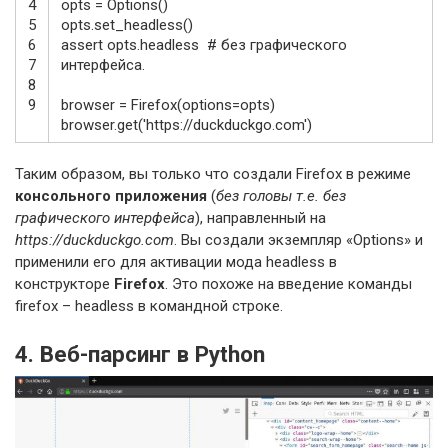
4
opts
=
Options
(
)
5
opts
.
set_headless
(
)
6
assert
opts
.
headless
# без графического
7
интерфейса.
8
9
browser
=
Firefox
(
options
=
opts
)
browser
.
get
(
'https://duckduckgo.com'
)
Таким образом, вы только что создали Firefox в режиме
консольного приложения
(
без головы т.е. без
графического интерфейса
), направленный на
https://duckduckgo.com
. Вы создали экземпляр «Options» и
применили его для активации мода headless в
конструкторе
Firefox
. Это похоже на введение команды
firefox – headless в командной строке.
4. Веб-парсинг в Python