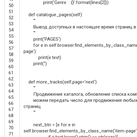
print
(
'Genre : {}'
.
format
(
lines
[
2
]
)
)
50
51
def
catalogue_pages
(
self
)
:
52
'''
53
Вывод доступных в настоящее время страниц в 
54
'''
55
print
(
'PAGES'
)
56
for
e
in
self
.
browser
.
find_elements_by_class_nam
57
page'
)
:
58
print
(
e
.
text
)
59
print
(
''
)
60
61
62
def
more_tracks
(
self
,
page
=
'next'
)
:
63
'''
64
Продвижение каталога, обновление списка комп
65
можем передать число для продвижения любых
66
страниц.
67
'''
68
69
next_btn
=
[
e
for
e
in
70
self
.
browser
.
find_elements_by_class_name
(
'item-page'
71
if
e
.
text
.
lower
(
)
.
strip
(
)
==
str
(
page
)
]