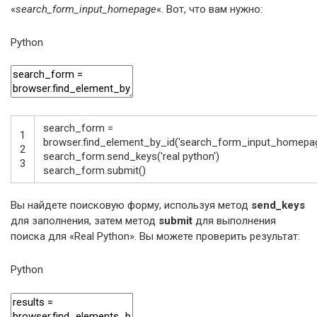
«
search_form_input_homepage
«. Вот, что вам нужно:
Python
search_form
=
1
browser
.
find_element_by_id
(
'search_form_input_homepa
2
search_form
.
send_keys
(
'real python'
)
3
search_form
.
submit
(
)
Вы найдете поисковую форму, используя метод
send_keys
для заполнения, затем метод
submit
для выполнения
поиска для «Real Python». Вы можете проверить результат:
Python