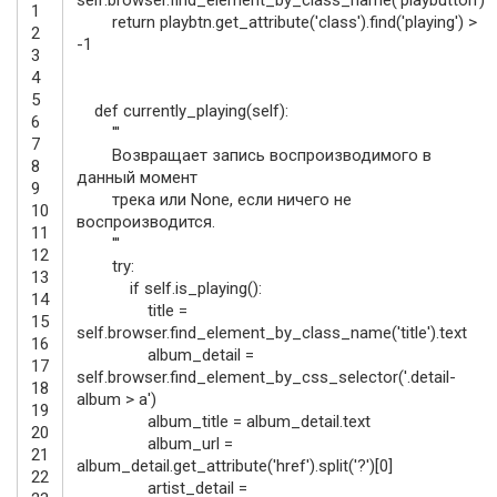
1
return
playbtn
.
get_attribute
(
'class'
)
.
find
(
'playing'
)
>
2
-
1
3
4
5
def
currently_playing
(
self
)
:
6
'''
7
Возвращает запись воспроизводимого в
8
данный момент
9
трека или None, если ничего не
10
воспроизводится.
11
'''
12
try
:
13
if
self
.
is_playing
(
)
:
14
title
=
15
self
.
browser
.
find_element_by_class_name
(
'title'
)
.
text
16
album_detail
=
17
self
.
browser
.
find_element_by_css_selector
(
'.detail-
18
album > a'
)
19
album_title
=
album_detail
.
text
20
album_url
=
21
album_detail
.
get_attribute
(
'href'
)
.
split
(
'?'
)
[
0
]
22
artist_detail
=