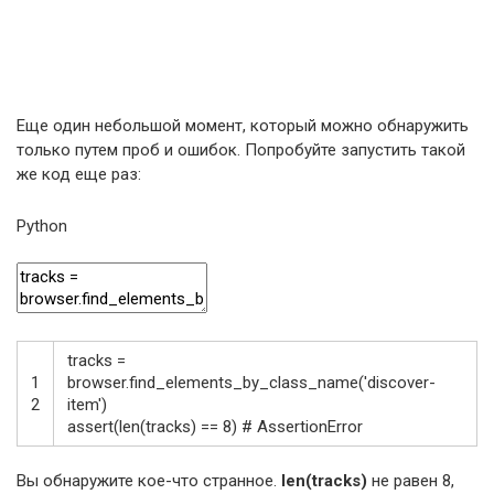
Еще один небольшой момент, который можно обнаружить
только путем проб и ошибок. Попробуйте запустить такой
же код еще раз:
Python
tracks
=
1
browser
.
find_elements_by_class_name
(
'discover-
2
item'
)
assert
(
len
(
tracks
)
==
8
)
# AssertionError
Вы обнаружите кое-что странное.
len(tracks)
не равен 8,