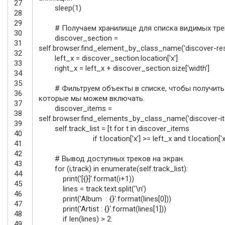
27
sleep
(
1
)
28
29
# Получаем хранилище для списка видимых тре
30
discover_section
=
31
self
.
browser
.
find_element_by_class_name
(
'discover-res
32
left_x
=
discover_section
.
location
[
'x'
]
33
right_x
=
left_x
+
discover_section
.
size
[
'width'
]
34
35
# Фильтруем объекты в списке, чтобы получить 
36
которые мы можем включать.
37
discover_items
=
38
self
.
browser
.
find_elements_by_class_name
(
'discover-i
39
self
.
track_list
=
[
t
for
t
in
discover_items
40
if
t
.
location
[
'x'
]
>=
left_x
and
t
.
location
[
'x
41
42
# Вывод доступных треков на экран.
43
for
(
i
,
track
)
in
enumerate
(
self
.
track_list
)
:
44
print
(
'[{}]'
.
format
(
i
+
1
)
)
45
lines
=
track
.
text
.
split
(
'\n'
)
46
print
(
'Album : {}'
.
format
(
lines
[
0
]
)
)
47
print
(
'Artist : {}'
.
format
(
lines
[
1
]
)
)
48
if
len
(
lines
)
>
2
:
49