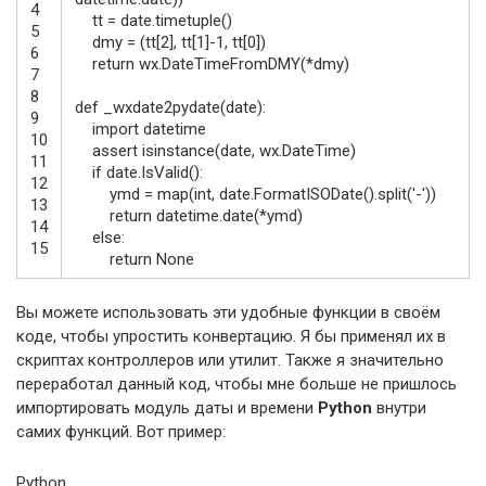
4
tt
=
date
.
timetuple
(
)
5
dmy
=
(
tt
[
2
]
,
tt
[
1
]
-
1
,
tt
[
0
]
)
6
return
wx
.
DateTimeFromDMY
(
*
dmy
)
7
8
def
_wxdate2pydate
(
date
)
:
9
import
datetime
10
assert
isinstance
(
date
,
wx
.
DateTime
)
11
if
date
.
IsValid
(
)
:
12
ymd
=
map
(
int
,
date
.
FormatISODate
(
)
.
split
(
'-'
)
)
13
return
datetime
.
date
(
*
ymd
)
14
else
:
15
return
None
Вы можете использовать эти удобные функции в своём
коде, чтобы упростить конвертацию. Я бы применял их в
скриптах контроллеров или утилит. Также я значительно
переработал данный код, чтобы мне больше не пришлось
импортировать модуль даты и времени
Python
внутри
самих функций. Вот пример:
Python