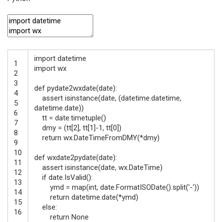
import
datetime
1
import
wx
2
3
def
pydate2wxdate
(
date
)
:
4
assert
isinstance
(
date
,
(
datetime
.
datetime
,
5
datetime
.
date
)
)
6
tt
=
date
.
timetuple
(
)
7
dmy
=
(
tt
[
2
]
,
tt
[
1
]
-
1
,
tt
[
0
]
)
8
return
wx
.
DateTimeFromDMY
(
*
dmy
)
9
10
def
wxdate2pydate
(
date
)
:
11
assert
isinstance
(
date
,
wx
.
DateTime
)
12
if
date
.
IsValid
(
)
:
13
ymd
=
map
(
int
,
date
.
FormatISODate
(
)
.
split
(
'-'
)
)
14
return
datetime
.
date
(
*
ymd
)
15
else
:
16
return
None