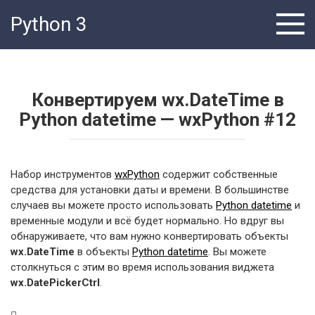
Перейти
Python 3
к
контенту
Конвертируем wx.DateTime в
Python datetime — wxPython #12
Набор инструментов
wxPython
содержит собственные
средства для установки даты и времени. В большинстве
случаев вы можете просто использовать
Python datetime
и
временные модули и всё будет нормально. Но вдруг вы
обнаруживаете, что вам нужно конвертировать объекты
wx.DateTime
в объекты
Python datetime
. Вы можете
столкнуться с этим во время использования виджета
wx.DatePickerCtrl
.