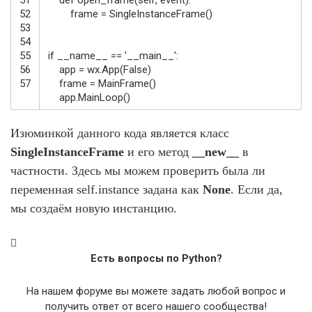
52
frame
=
SingleInstanceFrame
(
)
53
54
55
if
__name__
==
'__main__'
:
56
app
=
wx
.
App
(
False
)
57
frame
=
MainFrame
(
)
app
.
MainLoop
(
)
Изюминкой данного кода является класс
SingleInstanceFrame
и его метод
__new__
в
частности. Здесь мы можем проверить была ли
переменная self.instance задана как
None
. Если да,
мы создаём новую инстанцию.
Есть вопросы по Python?
На нашем форуме вы можете задать любой вопрос и
получить ответ от всего нашего сообщества!