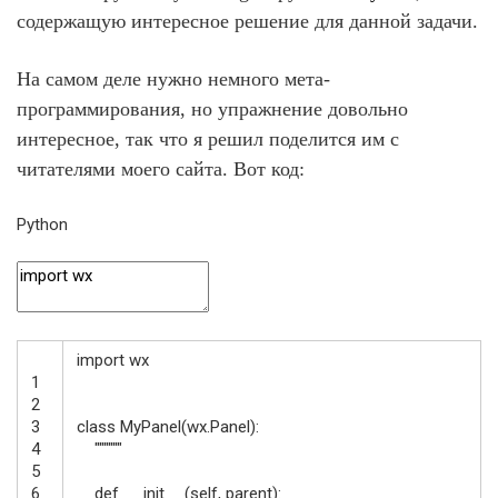
содержащую интересное решение для данной задачи.
На самом деле нужно немного мета-
программирования, но упражнение довольно
интересное, так что я решил поделится им с
читателями моего сайта. Вот код:
Python
import
wx
1
2
3
class
MyPanel
(
wx
.
Panel
)
:
4
""""""
5
6
def
__init__
(
self
,
parent
)
: