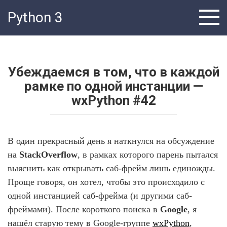
Перейти
Python 3
к
контенту
Убеждаемся в том, что в каждой
рамке по одной инстанции —
wxPython #42
В один прекрасный день я наткнулся на обсуждение
на
StackOverflow
, в рамках которого парень пытался
выяснить как открывать саб-фрейм лишь единожды.
Проще говоря, он хотел, чтобы это происходило с
одной инстанцией саб-фрейма (и другими саб-
фреймами). После короткого поиска в
Google
, я
нашёл старую тему в
Google
-группе
wxPython
,