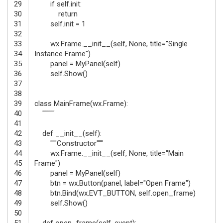
29
if
self
.
init
:
30
return
31
self
.
init
=
1
32
33
wx
.
Frame
.
__init__
(
self
,
None
,
title
=
"Single
34
Instance Frame"
)
35
panel
=
MyPanel
(
self
)
36
self
.
Show
(
)
37
38
39
class
MainFrame
(
wx
.
Frame
)
:
40
""""""
41
42
def
__init__
(
self
)
:
43
"""Constructor"""
44
wx
.
Frame
.
__init__
(
self
,
None
,
title
=
"Main
45
Frame"
)
46
panel
=
MyPanel
(
self
)
47
btn
=
wx
.
Button
(
panel
,
label
=
"Open Frame"
)
48
btn
.
Bind
(
wx
.
EVT_BUTTON
,
self
.
open_frame
)
49
self
.
Show
(
)
50
51
def
open_frame
(
self
,
event
)
: