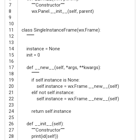
7
"""Constructor"""
8
wx
.
Panel
.
__init__
(
self
,
parent
)
9
10
11
class
SingleInstanceFrame
(
wx
.
Frame
)
:
12
""""""
13
14
instance
=
None
15
init
=
0
16
17
def
__new__
(
self
,
*
args
,
*
*
kwargs
)
:
18
""""""
19
if
self
.
instance
is
None
:
20
self
.
instance
=
wx
.
Frame
.
__new__
(
self
)
21
elif
not
self
.
instance
:
22
self
.
instance
=
wx
.
Frame
.
__new__
(
self
)
23
24
return
self
.
instance
25
26
def
__init__
(
self
)
:
27
"""Constructor"""
28
print
(
id
(
self
)
)