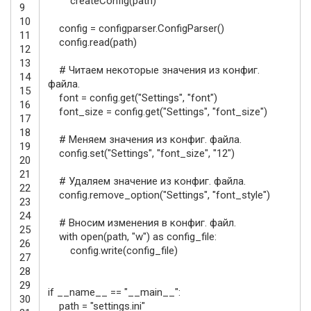
createConfig
(
path
)
9
10
config
=
configparser
.
ConfigParser
(
)
11
config
.
read
(
path
)
12
13
# Читаем некоторые значения из конфиг.
14
файла.
15
font
=
config
.
get
(
"Settings"
,
"font"
)
16
font_size
=
config
.
get
(
"Settings"
,
"font_size"
)
17
18
# Меняем значения из конфиг. файла.
19
config
.
set
(
"Settings"
,
"font_size"
,
"12"
)
20
21
# Удаляем значение из конфиг. файла.
22
config
.
remove_option
(
"Settings"
,
"font_style"
)
23
24
# Вносим изменения в конфиг. файл.
25
with
open
(
path
,
"w"
)
as
config_file
:
26
config
.
write
(
config_file
)
27
28
29
if
__name__
==
"__main__"
:
30
path
=
"settings.ini"