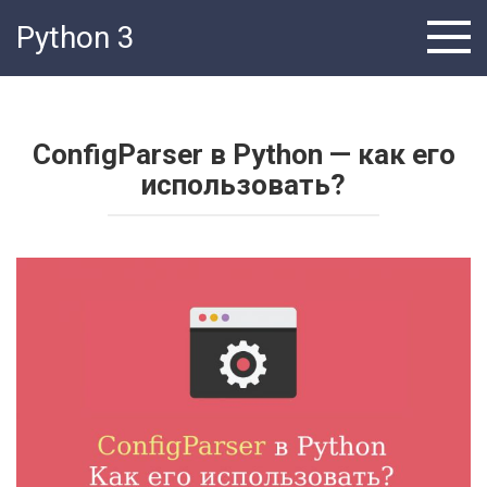
Перейти
Python 3
к
контенту
ConfigParser в Python — как его
использовать?