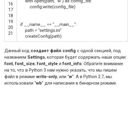
with
open
(
path
,
"w"
)
as
config_file
:
16
config
.
write
(
config_file
)
17
18
19
if
__name__
==
"__main__"
:
20
path
=
"settings.ini"
21
createConfig
(
path
)
Данный код
создает файл config
с одной секцией, под
названием
Settings
, которая будет содержать наши опции:
font
,
font_size
,
font_style
и
font_info
. Обратите внимание
на то, что в Python 3 нам нужно указать, что мы пишем
файл в режиме
write-only
, или “
w
”. А в Python 2.7, мы
использовали “
wb
” для написания в бинарном режиме.