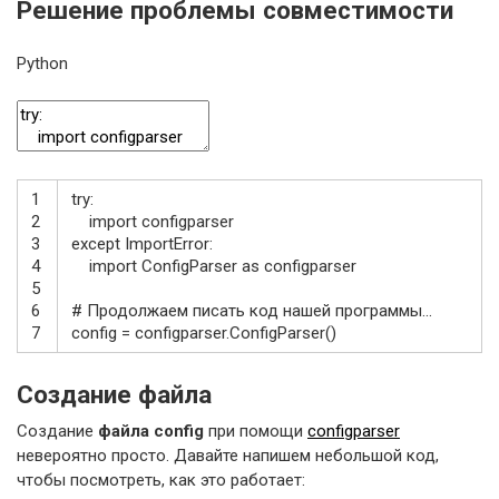
Решение проблемы совместимости
Python
1
try
:
2
import
configparser
3
except
ImportError
:
4
import
ConfigParser
as
configparser
5
6
# Продолжаем писать код нашей программы...
7
config
=
configparser
.
ConfigParser
(
)
Создание файла
Создание
файла config
при помощи
configparser
невероятно просто. Давайте напишем небольшой код,
чтобы посмотреть, как это работает: