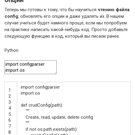
Теперь мы готовы к тому, что бы научиться
чтению файла
config
, обновлять его опции и даже удалять их. В нашем
случае учиться будет намного проще, если мы попробуем
на практике написать какой-нибудь код. Просто добавьте
следующую функцию в код, который вы писали ранее.
Python
import
configparser
1
import
os
2
3
def
crudConfig
(
path
)
:
4
"""
5
Create, read, update, delete config
6
"""
7
if
not
os.path
.
exists
(
path
)
:
8