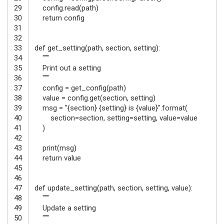
29
config
.
read
(
path
)
30
return
config
31
32
33
def
get_setting
(
path
,
section
,
setting
)
:
34
"""
35
Print out a setting
36
"""
37
config
=
get_config
(
path
)
38
value
=
config
.
get
(
section
,
setting
)
39
msg
=
"{section} {setting} is {value}"
.
format
(
40
section
=
section
,
setting
=
setting
,
value
=
value
41
)
42
43
print
(
msg
)
44
return
value
45
46
47
def
update_setting
(
path
,
section
,
setting
,
value
)
:
48
"""
49
Update a setting
50
"""