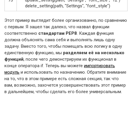
73
update_setting
(
path
,
"Settings"
,
"font_size"
,
"12"
)
delete_setting
(
path
,
"Settings"
,
"font_style"
)
Этот пример выглядит более организованно, по сравнению
с первым. Я зашел так далеко, что назвал функции
соответственно
стандартам PEP8
. Каждая функция
должна объяснять сама себя и выполнять лишь одну
задачу. Вместо того, чтобы помещать всю логику в одну
единственную функцию, мы
разделяем её на несколько
функций
, после чего демонстрируем их функционал в
конце оператора if. Теперь вы можете
импортировать
модуль
и использовать по назначению. Обратите внимание
на то, что в этом примере есть сложная секция, так что
вам, возможно, захочется усовершенствовать этот пример
в дальнейшем, чтобы сделать его более универсальным.