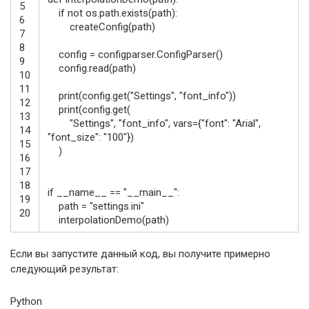
5
if
not
os.path
.
exists
(
path
)
:
6
createConfig
(
path
)
7
8
config
=
configparser
.
ConfigParser
(
)
9
config
.
read
(
path
)
10
11
print
(
config
.
get
(
"Settings"
,
"font_info"
)
)
12
print
(
config
.
get
(
13
"Settings"
,
"font_info"
,
vars
=
{
"font"
:
"Arial"
,
14
"font_size"
:
"100"
}
)
15
)
16
17
18
if
__name__
==
"__main__"
:
19
path
=
"settings.ini"
20
interpolationDemo
(
path
)
Если вы запустите данный код, вы получите примерно
следующий результат:
Python