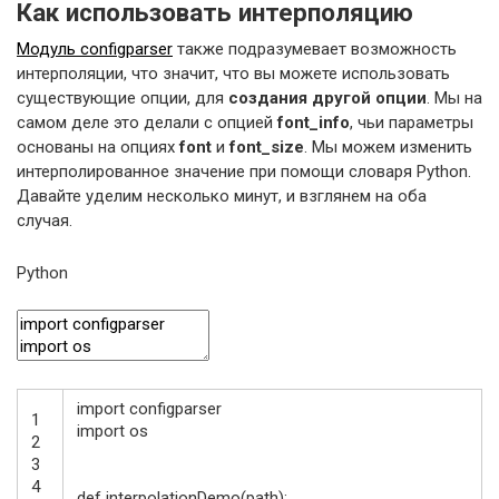
Как использовать интерполяцию
Модуль configparser
также подразумевает возможность
интерполяции, что значит, что вы можете использовать
существующие опции, для
создания другой опции
. Мы на
самом деле это делали с опцией
font_info
, чьи параметры
основаны на опциях
font
и
font_size
. Мы можем изменить
интерполированное значение при помощи словаря Python.
Давайте уделим несколько минут, и взглянем на оба
случая.
Python
import
configparser
1
import
os
2
3
4
def
interpolationDemo
(
path
)
: