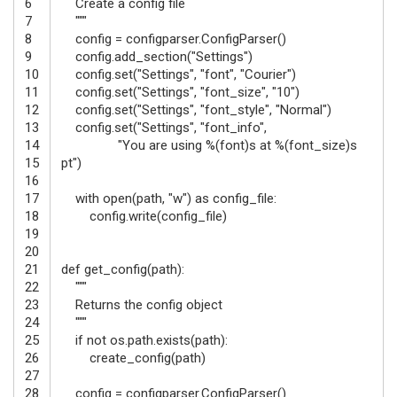
6
Create a config file
7
"""
8
config
=
configparser
.
ConfigParser
(
)
9
config
.
add_section
(
"Settings"
)
10
config
.
set
(
"Settings"
,
"font"
,
"Courier"
)
11
config
.
set
(
"Settings"
,
"font_size"
,
"10"
)
12
config
.
set
(
"Settings"
,
"font_style"
,
"Normal"
)
13
config
.
set
(
"Settings"
,
"font_info"
,
14
"You are using %(font)s at %(font_size)s
15
pt"
)
16
17
with
open
(
path
,
"w"
)
as
config_file
:
18
config
.
write
(
config_file
)
19
20
21
def
get_config
(
path
)
:
22
"""
23
Returns the config object
24
"""
25
if
not
os.path
.
exists
(
path
)
:
26
create_config
(
path
)
27
28
config
=
configparser
.
ConfigParser
(
)