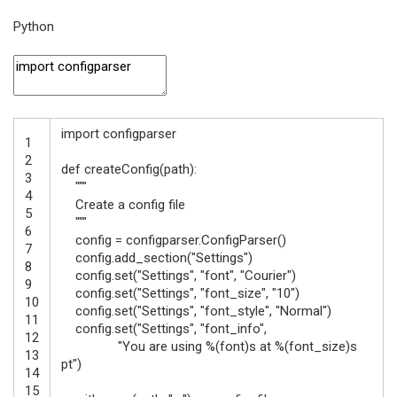
Python
import
configparser
1
2
def
createConfig
(
path
)
:
3
"""
4
Create a config file
5
"""
6
config
=
configparser
.
ConfigParser
(
)
7
config
.
add_section
(
"Settings"
)
8
config
.
set
(
"Settings"
,
"font"
,
"Courier"
)
9
config
.
set
(
"Settings"
,
"font_size"
,
"10"
)
10
config
.
set
(
"Settings"
,
"font_style"
,
"Normal"
)
11
config
.
set
(
"Settings"
,
"font_info"
,
12
"You are using %(font)s at %(font_size)s
13
pt"
)
14
15