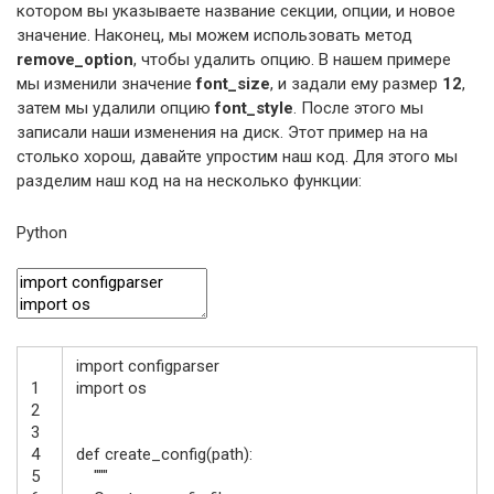
котором вы указываете название секции, опции, и новое
значение. Наконец, мы можем использовать метод
remove_option
, чтобы удалить опцию. В нашем примере
мы изменили значение
font_size
, и задали ему размер
12
,
затем мы удалили опцию
font_style
. После этого мы
записали наши изменения на диск. Этот пример на на
столько хорош, давайте упростим наш код. Для этого мы
разделим наш код на на несколько функции:
Python
import
configparser
1
import
os
2
3
4
def
create_config
(
path
)
:
5
"""