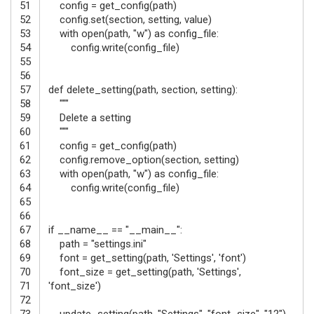
51
config
=
get_config
(
path
)
52
config
.
set
(
section
,
setting
,
value
)
53
with
open
(
path
,
"w"
)
as
config_file
:
54
config
.
write
(
config_file
)
55
56
57
def
delete_setting
(
path
,
section
,
setting
)
:
58
"""
59
Delete a setting
60
"""
61
config
=
get_config
(
path
)
62
config
.
remove_option
(
section
,
setting
)
63
with
open
(
path
,
"w"
)
as
config_file
:
64
config
.
write
(
config_file
)
65
66
67
if
__name__
==
"__main__"
:
68
path
=
"settings.ini"
69
font
=
get_setting
(
path
,
'Settings'
,
'font'
)
70
font_size
=
get_setting
(
path
,
'Settings'
,
71
'font_size'
)
72