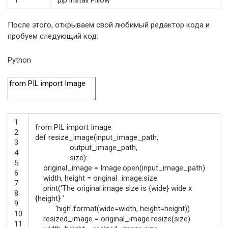
1
pip
install
Pillow
После этого, открываем свой любимый редактор кода и
пробуем следующий код:
Python
1
from
PIL
import
Image
2
def
resize_image
(
input_image_path
,
3
output_image_path
,
4
size
)
:
5
original_image
=
Image
.
open
(
input_image_path
)
6
width
,
height
=
original_image
.
size
7
print
(
'The original image size is {wide} wide x
8
{height} '
9
'high'
.
format
(
wide
=
width
,
height
=
height
)
)
10
resized_image
=
original_image
.
resize
(
size
)
11