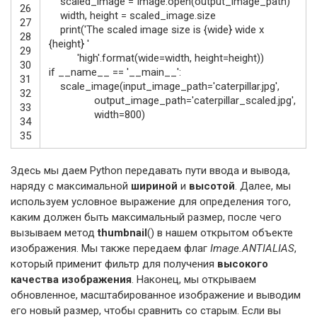
scaled_image
=
Image
.
open
(
output_image_path
)
26
width
,
height
=
scaled_image
.
size
27
print
(
'The scaled image size is {wide} wide x
28
{height} '
29
'high'
.
format
(
wide
=
width
,
height
=
height
)
)
30
if
__name__
==
'__main__'
:
31
scale_image
(
input_image_path
=
'caterpillar.jpg'
,
32
output_image_path
=
'caterpillar_scaled.jpg'
,
33
width
=
800
)
34
35
Здесь мы даем Python передавать пути ввода и вывода,
наряду с максимальной
шириной
и
высотой
. Далее, мы
используем условное выражение для определения того,
каким должен быть максимальный размер, после чего
вызываем метод
thumbnail
() в нашем открытом объекте
изображения. Мы также передаем флаг
Image.ANTIALIAS
,
который применит фильтр для получения
высокого
качества изображения
. Наконец, мы открываем
обновленное, масштабированное изображение и выводим
его новый размер, чтобы сравнить со старым. Если вы