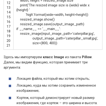
width
,
height
=
resized_image
.
size
12
print
(
'The resized image size is {wide} wide x
13
{height} '
14
'high'
.
format
(
wide
=
width
,
height
=
height
)
)
15
resized_image
.
show
(
)
16
resized_image
.
save
(
output_image_path
)
17
if
__name__
==
'__main__'
:
18
resize_image
(
input_image_path
=
'caterpillar.jpg'
,
19
output_image_path
=
'caterpillar_small.jpg'
,
20
size
=
(
800
,
400
)
)
21
Здесь мы импортируем
класс Image
из пакета
Pillow
.
Далее, мы видим функцию, которая принимает три
аргумента:
Локация файла, который мы хотим открыть;
Локацию, куда мы хотим сохранить измененное
изображение;
Кортеж, который демонстрирует новый размер
изображения, где кортеж – это ширина и высота.