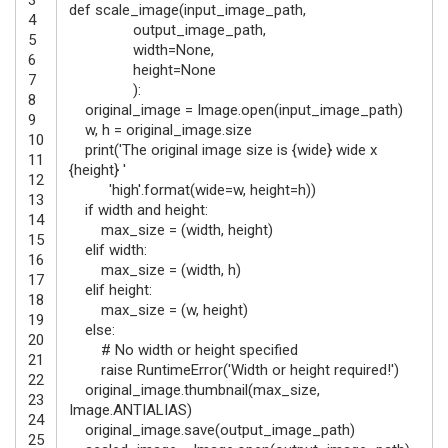
def
scale_image
(
input_image_path
,
4
output_image_path
,
5
width
=
None
,
6
height
=
None
7
)
:
8
original_image
=
Image
.
open
(
input_image_path
)
9
w
,
h
=
original_image
.
size
10
print
(
'The original image size is {wide} wide x
11
{height} '
12
'high'
.
format
(
wide
=
w
,
height
=
h
)
)
13
if
width
and
height
:
14
max_size
=
(
width
,
height
)
15
elif
width
:
16
max_size
=
(
width
,
h
)
17
elif
height
:
18
max_size
=
(
w
,
height
)
19
else
:
20
# No width or height specified
21
raise
RuntimeError
(
'Width or height required!'
)
22
original_image
.
thumbnail
(
max_size
,
23
Image
.
ANTIALIAS
)
24
original_image
.
save
(
output_image_path
)
25