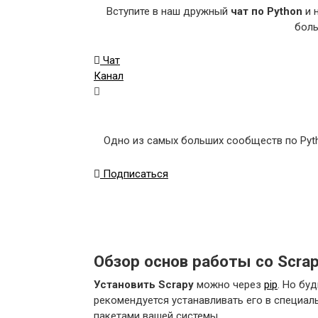
Вступите в наш дружный
чат по Python
и 
боль
Чат
Канал
Одно из самых больших сообществ по Pyth
Подписаться
Обзор основ работы со Scra
Установить Scrapy
можно через
pip
. Но бу
рекомендуется устанавливать его в специа
пакетами вашей системы.