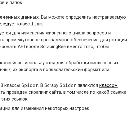
в и папок:
еченных данных
. Вы можете определить настраиваемую
следует класс
Item
.
ется для изменения жизненного цикла запросов и
ать промежуточное программное обеспечение для ротации
ьзовать API вроде ScrapingBee вместо того, чтобы
и конвейеры используются для обработки извлеченных
анных, их экспорта в пользовательский формат или
ей классы
Spider
. В Scrapy
Spider
являются
классом
,
ь проведен скрапинг сайта, в том числе по какой ссылке
 этих ссылок.
ации для изменения некоторых настроек.