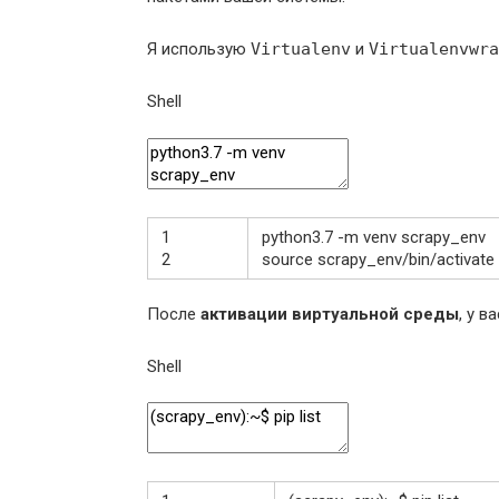
Я использую
Virtualenv
и
Virtualenvwra
Shell
1
python3
.
7
-
m
venv
scrapy_env
2
source
scrapy_env
/
bin
/
activate
После
активации виртуальной среды
, у 
Shell