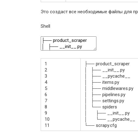
Это создаст все необходимые файлы для пр
Shell
1
├──
product
_
scraper
2
│
├──
__init__
.py
3
│
├──
__pycache_
_
4
│
├──
items
.py
5
│
├──
middlewares
.py
6
│
├──
pipelines
.py
7
│
├──
settings
.py
8
│
└──
spiders
9
│
├──
__init__
.py
10
│
└──
__pycache_
_
11
└──
scrapy
.cfg