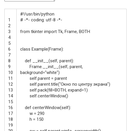
#!/usr/bin/python
1
# -*- coding: utf-8 -*-
2
3
from
tkinter
import
Tk
,
Frame
,
BOTH
4
5
6
class
Example
(
Frame
)
:
7
8
def
__init__
(
self
,
parent
)
:
9
Frame
.
__init__
(
self
,
parent
,
10
background
=
"white"
)
11
self
.
parent
=
parent
12
self
.
parent
.
title
(
"Окно по центру экрана"
)
13
self
.
pack
(
fill
=
BOTH
,
expand
=
1
)
14
self
.
centerWindow
(
)
15
16
def
centerWindow
(
self
)
:
17
w
=
290
18
h
=
150
19
20
sw
=
self
.
parent
.
winfo_screenwidth
(
)