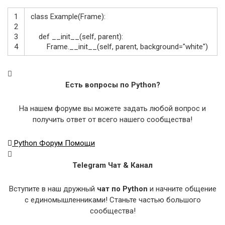
1
class
Example
(
Frame
)
:
2
3
def
__init__
(
self
,
parent
)
:
4
Frame
.
__init__
(
self
,
parent
,
background
=
"white"
)
Есть вопросы по Python?
На нашем форуме вы можете задать любой вопрос и
получить ответ от всего нашего сообщества!
Python Форум Помощи
Telegram Чат & Канал
Вступите в наш дружный
чат по Python
и начните общение
с единомышленниками! Станьте частью большого
сообщества!