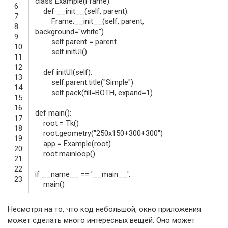
class
Example
(
Frame
)
:
6
def
__init__
(
self
,
parent
)
:
7
Frame
.
__init__
(
self
,
parent
,
8
background
=
"white"
)
9
self
.
parent
=
parent
10
self
.
initUI
(
)
11
12
def
initUI
(
self
)
:
13
self
.
parent
.
title
(
"Simple"
)
14
self
.
pack
(
fill
=
BOTH
,
expand
=
1
)
15
16
def
main
(
)
:
17
root
=
Tk
(
)
18
root
.
geometry
(
"250x150+300+300"
)
19
app
=
Example
(
root
)
20
root
.
mainloop
(
)
21
22
if
__name__
==
'__main__'
:
23
main
(
)
Несмотря на то, что код небольшой, окно приложения
может сделать много интересных вещей. Оно может