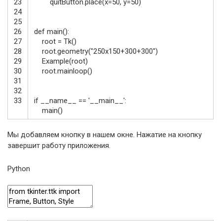
23
quitButton
.
place
(
x
=
50
,
y
=
50
)
24
25
26
def
main
(
)
:
27
root
=
Tk
(
)
28
root
.
geometry
(
"250x150+300+300"
)
29
Example
(
root
)
30
root
.
mainloop
(
)
31
32
33
if
__name__
==
'__main__'
:
main
(
)
Мы добавляем кнопку в нашем окне. Нажатие на кнопку
завершит работу приложения.
Python