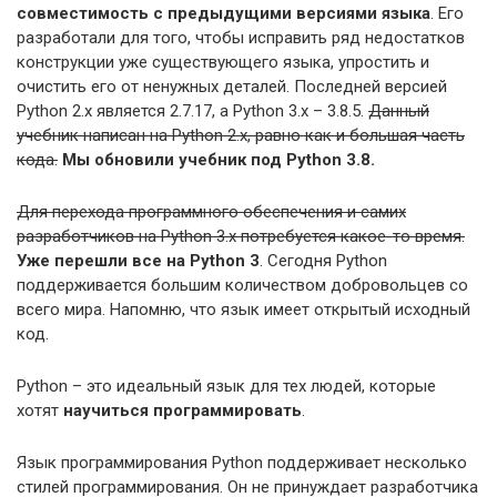
совместимость с предыдущими версиями языка
. Его
разработали для того, чтобы исправить ряд недостатков
конструкции уже существующего языка, упростить и
очистить его от ненужных деталей. Последней версией
Python 2.x является 2.7.17, а Python 3.x – 3.8.5.
Данный
учебник написан на Python 2.x, равно как и большая часть
кода.
Мы обновили учебник под Python 3.8.
Для перехода программного обеспечения и самих
разработчиков на Python 3.x потребуется какое-то время.
Уже перешли все на Python 3
. Сегодня Python
поддерживается большим количеством добровольцев со
всего мира. Напомню, что язык имеет открытый исходный
код.
Python – это идеальный язык для тех людей, которые
хотят
научиться программировать
.
Язык программирования Python поддерживает несколько
стилей программирования. Он не принуждает разработчика