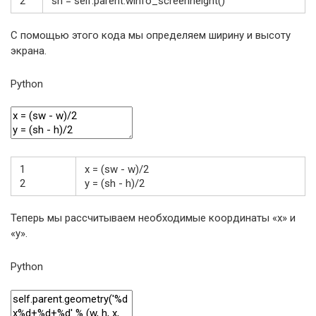
2
sh
=
self
.
parent
.
winfo_screenheight
(
)
С помощью этого кода мы определяем ширину и высоту
экрана.
Python
1
x
=
(
sw
-
w
)
/
2
2
y
=
(
sh
-
h
)
/
2
Теперь мы рассчитываем необходимые координаты «x» и
«y».
Python