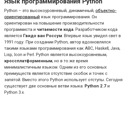
Язык программирования Python
Python – это высокоуровневый, динамичный,
объектно-
ориентированный
язык программирования. Он
ориентирован на повышение производительности
программиста и
читаемости кода
. Разработчиком кода
является
Гвидо ван Россум
. Впервые язык увидел свет в
1991 году. При создании Python, автор вдохновлялся
такими языками программирования как ABC, Haskell, Java,
Lisp, Icon и Perl. Python является высокоуровневым,
кроссплатформенным
, но в то же время
минималистичным языком. Одним из его основных
преимуществ является отсутствие скобок и точек с
запятой. Вместо этого Python использует отступы. Сегодня
существует две основные ветви языка:
Python 2.7
и
Python 3.x.