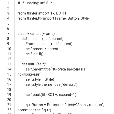
1
# -*- coding: utf-8 -*-
2
3
from
tkinter
import
Tk
,
BOTH
4
from
tkinter
.
ttk
import
Frame
,
Button
,
Style
5
6
7
class
Example
(
Frame
)
:
8
def
__init__
(
self
,
parent
)
:
9
Frame
.
__init__
(
self
,
parent
)
10
self
.
parent
=
parent
11
self
.
initUI
(
)
12
13
def
initUI
(
self
)
:
14
self
.
parent
.
title
(
"Кнопка выхода из
15
приложения"
)
16
self
.
style
=
Style
(
)
17
self
.
style
.
theme_use
(
"default"
)
18
19
self
.
pack
(
fill
=
BOTH
,
expand
=
1
)
20
21
quitButton
=
Button
(
self
,
text
=
"Закрыть окно"
,
22
command
=
self
.
quit
)