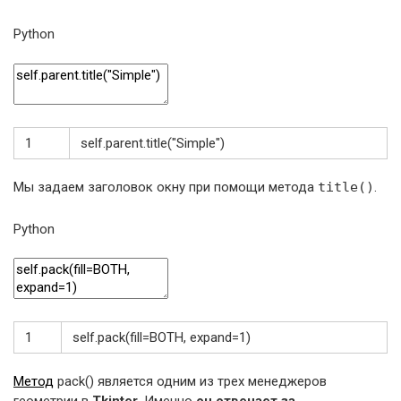
Python
1
self
.
parent
.
title
(
"Simple"
)
Мы задаем заголовок окну при помощи метода
title()
.
Python
1
self
.
pack
(
fill
=
BOTH
,
expand
=
1
)
Метод
pack() является одним из трех менеджеров