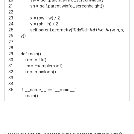
21
sh
=
self
.
parent
.
winfo_screenheight
(
)
22
23
x
=
(
sw
-
w
)
/
2
24
y
=
(
sh
-
h
)
/
2
25
self
.
parent
.
geometry
(
'%dx%d+%d+%d'
%
(
w
,
h
,
x
,
26
y
)
)
27
28
29
def
main
(
)
:
30
root
=
Tk
(
)
31
ex
=
Example
(
root
)
32
root
.
mainloop
(
)
33
34
35
if
__name__
==
'__main__'
:
main
(
)