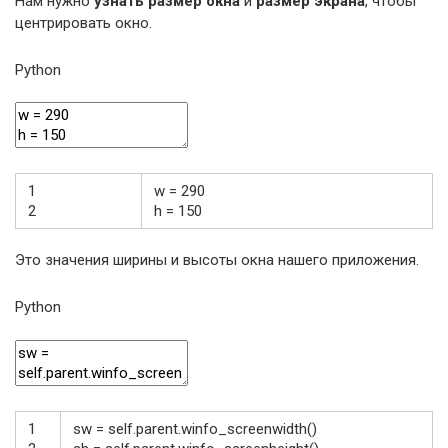
Нам нужно
узнать размер окна
и
размер экрана
, чтобы
центрировать окно.
Python
1
w
=
290
2
h
=
150
Это значения ширины и высоты окна нашего приложения.
Python
1
sw
=
self
.
parent
.
winfo_screenwidth
(
)