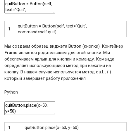
quitButton
=
Button
(
self
,
text
=
"Quit"
,
1
command
=
self
.
quit
)
Мы создаем образец виджета Button (кнопки). Контейнер
Frame
является родительским для этой кнопки. Мы
обеспечиваем ярлык для кнопки и команду. Команда
определяет использующийся метод при нажатии на
кнопку. В нашем случае используется метод
quit()
,
который завершает работу приложения.
Python
1
quitButton
.
place
(
x
=
50
,
y
=
50
)