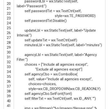
passwordLbl
=
wx
.
StaticText
(
self
,
20
label
=
"Password:"
)
21
self
.
passwordTxt
=
wx
.
TextCtrl
(
self
,
22
style
=
wx
.
TE_PASSWORD
)
23
self
.
passwordTxt
.
Disable
(
)
24
25
updateLbl
=
wx
.
StaticText
(
self
,
label
=
"Update
26
Interval:"
)
27
self
.
updateTxt
=
wx
.
TextCtrl
(
self
)
28
minutesLbl
=
wx
.
StaticText
(
self
,
label
=
"minutes"
)
29
30
agencyLbl
=
wx
.
StaticText
(
self
,
label
=
"Agency
31
Filter:"
)
32
choices
=
[
"Include all agencies except"
,
33
"Exclude all agencies except"
]
34
self
.
agencyCbo
=
wx
.
ComboBox
(
35
self
,
value
=
"Include all agencies except"
,
36
choices
=
choices
,
37
style
=
wx
.
CB_DROPDOWN
|
wx
.
CB_READONLY
)
38
self
.
agencyCbo
.
SetFont
(
font
)
39
self
.
filterTxt
=
wx
.
TextCtrl
(
self
,
wx
.
ID_ANY
,
""
)
40
41
img
=
wx
.
Bitmap
(
r
"%s/images/filesave.png"
%