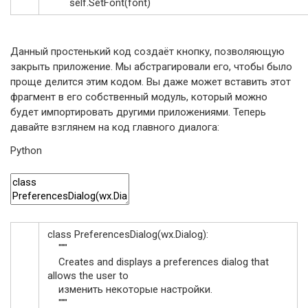
self
.
SetFont
(
font
)
Данный простенький код создаёт кнопку, позволяющую
закрыть приложение. Мы абстрагировали его, чтобы было
проще делится этим кодом. Вы даже может вставить этот
фрагмент в его собственный модуль, который можно
будет импортировать другими приложениями. Теперь
давайте взглянем на код главного диалога:
Python
class
PreferencesDialog
(
wx
.
Dialog
)
:
"""
Creates and displays a preferences dialog that
allows the user to
изменить некоторые настройки.
"""