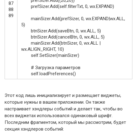
prefSizer
.
Add
(
(
20
,
20
)
)
87
prefSizer
.
Add
(
self
.
filterTxt
,
0
,
wx
.
EXPAND
)
88
89
mainSizer
.
Add
(
prefSizer
,
0
,
wx
.
EXPAND
|
wx
.
ALL
,
5
)
btnSizer
.
Add
(
saveBtn
,
0
,
wx
.
ALL
,
5
)
btnSizer
.
Add
(
cancelBtn
,
0
,
wx
.
ALL
,
5
)
mainSizer
.
Add
(
btnSizer
,
0
,
wx
.
ALL
|
wx
.
ALIGN_RIGHT
,
10
)
self
.
SetSizer
(
mainSizer
)
# Загрузка параметров
self
.
loadPreferences
(
)
Этот код лишь инициализирует и размещает виджеты,
которые нужны в вашем приложении. Он также
настраивает хэндлеры событий и делает так, чтобы во
всех виджетах использовался одинаковый шрифт.
Последним фрагментом, который мы рассмотрим, будет
секция хэндлеров событий: