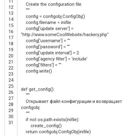
11
Create the configuration file
12
"""
13
config
=
configobj
.
ConfigObj
(
)
14
config
.
filename
=
inifile
15
config
[
'update server'
]
=
16
"http://www.someCoolWebsite/hackery.php"
17
config
[
'username'
]
=
""
18
config
[
'password'
]
=
""
19
config
[
'update interval'
]
=
2
20
config
[
'agency filter'
]
=
'include'
21
config
[
'filters'
]
=
""
22
config
.
write
(
)
23
24
25
def
get_config
(
)
:
26
"""
27
Открывает файл конфигурации и возвращает
28
configobj
29
"""
30
if
not
os.path
.
exists
(
inifile
)
:
31
create_config
(
)
return
configobj
.
ConfigObj
(
inifile
)