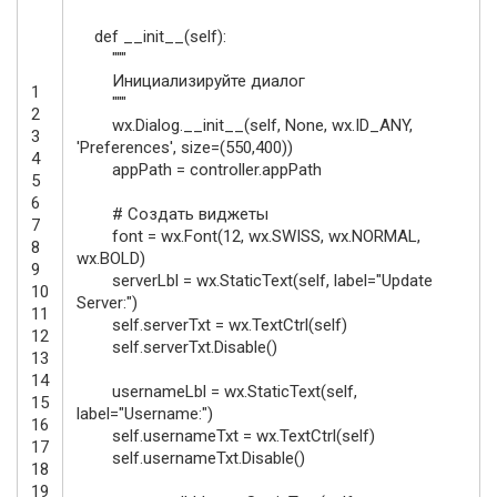
def
__init__
(
self
)
:
"""
Инициализируйте диалог
1
"""
2
wx
.
Dialog
.
__init__
(
self
,
None
,
wx
.
ID_ANY
,
3
'Preferences'
,
size
=
(
550
,
400
)
)
4
appPath
=
controller
.
appPath
5
6
# Создать виджеты
7
font
=
wx
.
Font
(
12
,
wx
.
SWISS
,
wx
.
NORMAL
,
8
wx
.
BOLD
)
9
serverLbl
=
wx
.
StaticText
(
self
,
label
=
"Update
10
Server:"
)
11
self
.
serverTxt
=
wx
.
TextCtrl
(
self
)
12
self
.
serverTxt
.
Disable
(
)
13
14
usernameLbl
=
wx
.
StaticText
(
self
,
15
label
=
"Username:"
)
16
self
.
usernameTxt
=
wx
.
TextCtrl
(
self
)
17
self
.
usernameTxt
.
Disable
(
)
18
19