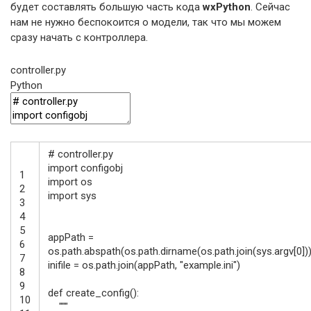
будет составлять большую часть кода
wxPython
. Сейчас
нам не нужно беспокоится о модели, так что мы можем
сразу начать с контроллера.
controller.py
Python
# controller.py
import
configobj
1
import
os
2
import
sys
3
4
5
appPath
=
6
os.path
.
abspath
(
os.path
.
dirname
(
os.path
.
join
(
sys
.
argv
[
0
]
)
7
inifile
=
os.path
.
join
(
appPath
,
"example.ini"
)
8
9
def
create_config
(
)
:
10
"""