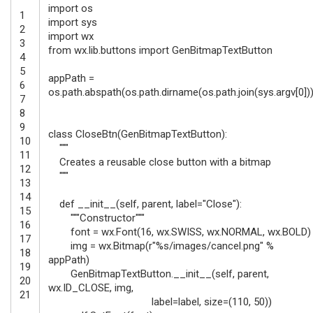
import
os
1
import
sys
2
import
wx
3
from
wx
.
lib
.
buttons
import
GenBitmapTextButton
4
5
appPath
=
6
os.path
.
abspath
(
os.path
.
dirname
(
os.path
.
join
(
sys
.
argv
[
0
]
)
7
8
9
class
CloseBtn
(
GenBitmapTextButton
)
:
10
"""
11
Creates a reusable close button with a bitmap
12
"""
13
14
def
__init__
(
self
,
parent
,
label
=
"Close"
)
:
15
"""Constructor"""
16
font
=
wx
.
Font
(
16
,
wx
.
SWISS
,
wx
.
NORMAL
,
wx
.
BOLD
)
17
img
=
wx
.
Bitmap
(
r
"%s/images/cancel.png"
%
18
appPath
)
19
GenBitmapTextButton
.
__init__
(
self
,
parent
,
20
wx
.
ID_CLOSE
,
img
,
21
label
=
label
,
size
=
(
110
,
50
)
)