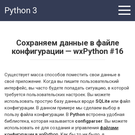
Перейти
Python 3
к
контенту
Сохраняем данные в файле
конфигурации — wxPython #16
Существует масса способов поместить свои данные в
своё приложение. Когда вы пишите пользовательский
интерфейс, вы часто будете попадать ситуацию, в которой
требуется пользовательских настроек. Вы можете
использовать простую базу данных вроде
SQLite
или файл
конфигурации. В данном примере мы сделаем выбор в
пользу файла конфигурации. В
Python
встроена удобная
библиотека, которая называется
configparser
. Вы можете
использовать её для создания и управления
файлами
конфигурации в wxPython
. Как бы то ни было, я