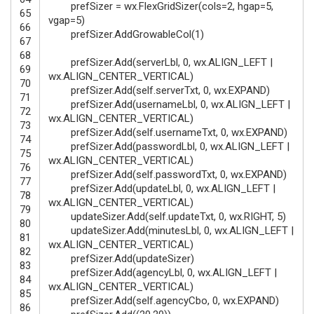
prefSizer
=
wx
.
FlexGridSizer
(
cols
=
2
,
hgap
=
5
,
65
vgap
=
5
)
66
prefSizer
.
AddGrowableCol
(
1
)
67
68
prefSizer
.
Add
(
serverLbl
,
0
,
wx
.
ALIGN_LEFT
|
69
wx
.
ALIGN_CENTER_VERTICAL
)
70
prefSizer
.
Add
(
self
.
serverTxt
,
0
,
wx
.
EXPAND
)
71
prefSizer
.
Add
(
usernameLbl
,
0
,
wx
.
ALIGN_LEFT
|
72
wx
.
ALIGN_CENTER_VERTICAL
)
73
prefSizer
.
Add
(
self
.
usernameTxt
,
0
,
wx
.
EXPAND
)
74
prefSizer
.
Add
(
passwordLbl
,
0
,
wx
.
ALIGN_LEFT
|
75
wx
.
ALIGN_CENTER_VERTICAL
)
76
prefSizer
.
Add
(
self
.
passwordTxt
,
0
,
wx
.
EXPAND
)
77
prefSizer
.
Add
(
updateLbl
,
0
,
wx
.
ALIGN_LEFT
|
78
wx
.
ALIGN_CENTER_VERTICAL
)
79
updateSizer
.
Add
(
self
.
updateTxt
,
0
,
wx
.
RIGHT
,
5
)
80
updateSizer
.
Add
(
minutesLbl
,
0
,
wx
.
ALIGN_LEFT
|
81
wx
.
ALIGN_CENTER_VERTICAL
)
82
prefSizer
.
Add
(
updateSizer
)
83
prefSizer
.
Add
(
agencyLbl
,
0
,
wx
.
ALIGN_LEFT
|
84
wx
.
ALIGN_CENTER_VERTICAL
)
85
prefSizer
.
Add
(
self
.
agencyCbo
,
0
,
wx
.
EXPAND
)
86