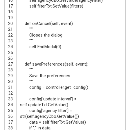
16
self
.
agencyCbo
.
SetValue
(
agencyFilter
)
17
self
.
filterTxt
.
SetValue
(
filters
)
18
19
20
def
onCancel
(
self
,
event
)
:
21
"""
22
Closes the dialog
23
"""
24
self
.
EndModal
(
0
)
25
26
27
def
savePreferences
(
self
,
event
)
:
28
"""
29
Save the preferences
30
"""
31
config
=
controller
.
get_config
(
)
32
33
config
[
'update interval'
]
=
34
self
.
updateTxt
.
GetValue
(
)
35
config
[
'agency filter'
]
=
36
str
(
self
.
agencyCbo
.
GetValue
(
)
)
37
data
=
self
.
filterTxt
.
GetValue
(
)
38
if
","
in
data
: