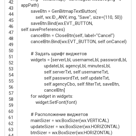
42
appPath
)
43
saveBtn
=
GenBitmapTextButton
(
44
self
,
wx
.
ID_ANY
,
img
,
"Save"
,
size
=
(
110
,
50
)
)
45
saveBtn
.
Bind
(
wx
.
EVT_BUTTON
,
46
self
.
savePreferences
)
47
cancelBtn
=
CloseBtn
(
self
,
label
=
"Cancel"
)
48
cancelBtn
.
Bind
(
wx
.
EVT_BUTTON
,
self
.
onCancel
)
49
50
# Задать шрифт виджетов
51
widgets
=
[
serverLbl
,
usernameLbl
,
passwordLbl
,
52
updateLbl
,
agencyLbl
,
minutesLbl
,
53
self
.
serverTxt
,
self
.
usernameTxt
,
54
self
.
passwordTxt
,
self
.
updateTxt
,
55
self
.
agencyCbo
,
self
.
filterTxt
,
saveBtn
,
56
cancelBtn
]
57
for
widget
in
widgets
:
58
widget
.
SetFont
(
font
)
59
60
# Расположение виджетов
61
mainSizer
=
wx
.
BoxSizer
(
wx
.
VERTICAL
)
62
updateSizer
=
wx
.
BoxSizer
(
wx
.
HORIZONTAL
)
63
btnSizer
=
wx
.
BoxSizer
(
wx
.
HORIZONTAL
)
64