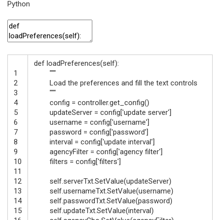
Python
def
loadPreferences
(
self
)
:
1
"""
2
Load the preferences and fill the text controls
3
"""
4
config
=
controller
.
get_config
(
)
5
updateServer
=
config
[
'update server'
]
6
username
=
config
[
'username'
]
7
password
=
config
[
'password'
]
8
interval
=
config
[
'update interval'
]
9
agencyFilter
=
config
[
'agency filter'
]
10
filters
=
config
[
'filters'
]
11
12
self
.
serverTxt
.
SetValue
(
updateServer
)
13
self
.
usernameTxt
.
SetValue
(
username
)
14
self
.
passwordTxt
.
SetValue
(
password
)
15
self
.
updateTxt
.
SetValue
(
interval
)