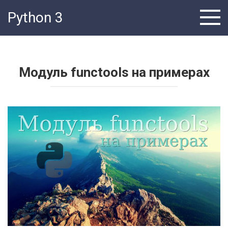
Перейти
Python 3
к
контенту
Модуль functools на примерах