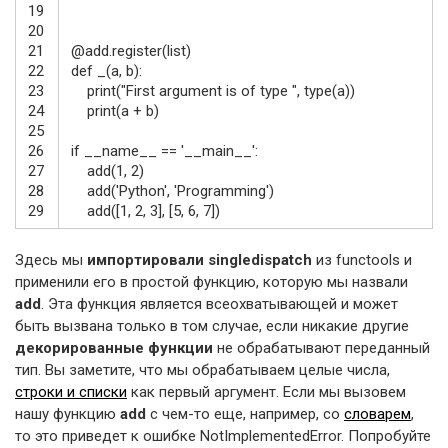
19
20
21
@
add
.
register
(
list
)
22
def
_
(
a
,
b
)
:
23
print
(
"First argument is of type "
,
type
(
a
)
)
24
print
(
a
+
b
)
25
26
if
__name__
==
'__main__'
:
27
add
(
1
,
2
)
28
add
(
'Python'
,
'Programming'
)
29
add
(
[
1
,
2
,
3
]
,
[
5
,
6
,
7
]
)
Здесь мы
импортировали singledispatch
из functools и
применили его в простой функцию, которую мы назвали
add
. Эта функция является всеохватывающей и может
быть вызвана только в том случае, если никакие другие
декорированные функции
не обрабатывают переданный
тип. Вы заметите, что мы обрабатываем целые числа,
строки и списки
как первый аргумент. Если мы вызовем
нашу функцию
add
с чем-то еще, например, со
словарем
,
то это приведет к ошибке NotImplementedError. Попробуйте