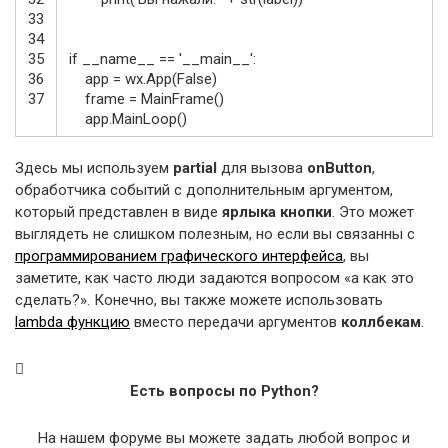
33
34
35
if
__name__
==
'__main__'
:
36
app
=
wx
.
App
(
False
)
37
frame
=
MainFrame
(
)
app
.
MainLoop
(
)
Здесь мы используем
partial
для вызова
onButton
,
обработчика событий с дополнительным аргументом,
который представлен в виде
ярлыка кнопки
. Это может
выглядеть не слишком полезным, но если вы связанны с
программированием графического интерфейса
, вы
заметите, как часто люди задаются вопросом «а как это
сделать?». Конечно, вы также можете использовать
lambda функцию
вместо передачи аргументов
коллбекам
.
Есть вопросы по Python?
На нашем форуме вы можете задать любой вопрос и