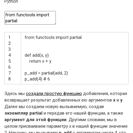
Python
1
from
functools
import
partial
2
3
4
def
add
(
x
,
y
)
:
5
return
x
+
y
6
7
p_add
=
partial
(
add
,
2
)
8
p_add
(
4
)
# 6
Здесь мы
создали простую функцию
добавления, которая
возвращает результат добавленных ею аргументов
x
и
y
.
Далее мы создаем новую вызываемую, создав
экземпляр partial
и передав его нашей функции, а также
аргумент для этой функции
. Другими словами, мы в
целом присваиваем параметру х в нашей функции значение
2. Наконец, мы вызываем
p_add
с аргументом числа 4, что