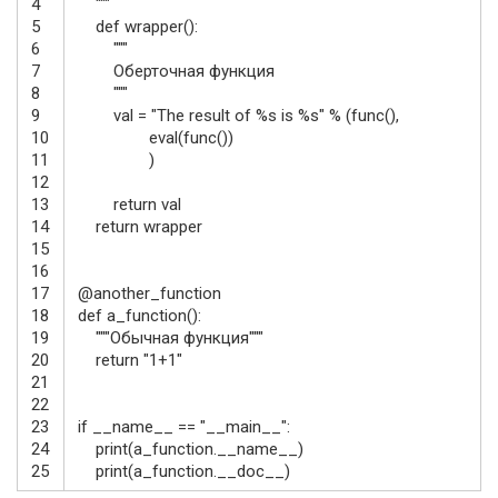
4
"""
5
def
wrapper
(
)
:
6
"""
7
Оберточная функция
8
"""
9
val
=
"The result of %s is %s"
%
(
func
(
)
,
10
eval
(
func
(
)
)
11
)
12
13
return
val
14
return
wrapper
15
16
17
@
another_function
18
def
a_function
(
)
:
19
"""Обычная функция"""
20
return
"1+1"
21
22
23
if
__name__
==
"__main__"
:
24
print
(
a_function
.
__name__
)
25
print
(
a_function
.
__doc__
)