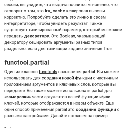
сессии, вы увидите, что выдача появится мгновенно, что
оговорит о том, что
lru_cache
кешировал вызовы
корректно. Попробуйте сделать это лично в своем
интерпретаторе, чтобы увидеть результат. Также
существует типизированный параметр, который мы можем
передать
декоратору
. Это
Boolean
, указывающий
декоратору кешировать аргументы разных типов
раздельно, если для типизации задано значение True.
functool.partial
Один из классов
functools
называется
partial
. Вы можете
использовать для
создания новой функции
с частичным
приложением аргументов и ключевых слов, которые вы
передаете. Вы также можете использовать partial для
«
заморозки
» части аргументов вашей функции и\или
ключей, которые отображаются в новом объекте. Еще
один способ применения partial это
создание функции
с
разными настройками. Давайте взглянем на пример: