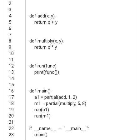
2
3
4
def
add
(
x
,
y
)
:
5
return
x
+
y
6
7
8
def
multiply
(
x
,
y
)
:
9
return
x
*
y
10
11
12
def
run
(
func
)
:
13
print
(
func
(
)
)
14
15
16
def
main
(
)
:
17
a1
=
partial
(
add
,
1
,
2
)
18
m1
=
partial
(
multiply
,
5
,
8
)
19
run
(
a1
)
20
run
(
m1
)
21
22
if
__name__
==
"__main__"
:
23
main
(
)