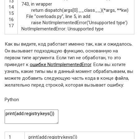
13
743
,
in
wrapper
14
return
dispatch
(
args
[
0
]
.
__class__
)
(
*
args
,
*
*
kw
)
15
File
"overloads.py"
,
line
5
,
in
add
16
raise
NotImplementedError
(
'Unsupported type'
)
17
NotImplementedError
:
Unsupported
type
Как вы видите, код работает именно так, как и ожидалось.
Он вызывает подходящую функцию, основанную на
первом типе аргумента. Если тип не обработан, то это
приведет к
ошибке NotImplementedError
. Если вы хотите
узнать, какие типы мы в данный момент обрабатываем, вы
можете добавить следующую часть кода в конце файла,
желательно перед строкой, которая вызывает ошибку:
Python
1
print
(
add
.
registry
.
keys
(
)
)