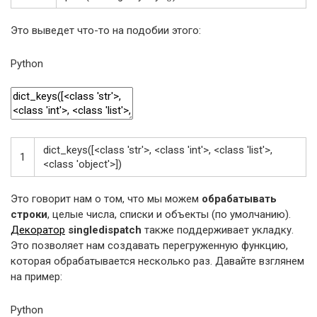
Это выведет что-то на подобии этого:
Python
dict_keys
(
[
<
class
'str'
>
,
<
class
'int'
>
,
<
class
'list'
>
,
1
<
class
'object'
>
]
)
Это говорит нам о том, что мы можем
обрабатывать
строки
, целые числа, списки и объекты (по умолчанию).
Декоратор
singledispatch
также поддерживает укладку.
Это позволяет нам создавать перегруженную функцию,
которая обрабатывается несколько раз. Давайте взглянем
на пример:
Python