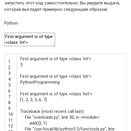
запустить этот код самостоятельно. Вы увидите выдачу,
которая выглядит примерно следующим образом:
Python
First
argument
is
of
type
<
class
'int'
>
1
3
2
3
First
argument
is
of
type
<
class
'str'
>
4
PythonProgramming
5
6
First
argument
is
of
type
<
class
'list'
>
7
[
1
,
2
,
3
,
5
,
6
,
7
]
8
9
Traceback
(
most
recent
call
last
)
:
10
File
"overloads.py"
,
line
30
,
in
<
module
>
11
add
(
{
}
,
1
)
12
File
"/usr/local/lib/python3.5/functools.py"
,
line