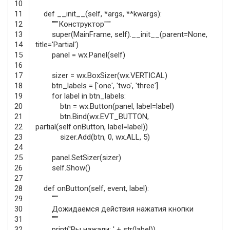
10
11
def
__init__
(
self
,
*
args
,
*
*
kwargs
)
:
12
"""Конструктор"""
13
super
(
MainFrame
,
self
)
.
__init__
(
parent
=
None
,
14
title
=
'Partial'
)
15
panel
=
wx
.
Panel
(
self
)
16
17
sizer
=
wx
.
BoxSizer
(
wx
.
VERTICAL
)
18
btn_labels
=
[
'one'
,
'two'
,
'three'
]
19
for
label
in
btn_labels
:
20
btn
=
wx
.
Button
(
panel
,
label
=
label
)
21
btn
.
Bind
(
wx
.
EVT_BUTTON
,
22
partial
(
self
.
onButton
,
label
=
label
)
)
23
sizer
.
Add
(
btn
,
0
,
wx
.
ALL
,
5
)
24
25
panel
.
SetSizer
(
sizer
)
26
self
.
Show
(
)
27
28
def
onButton
(
self
,
event
,
label
)
:
29
"""
30
Дожидаемся действия нажатия кнопки
31
"""
32
print
(
'Вы нажали: '
+
str
(
label
)
)