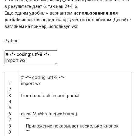
в результате дает 6, так как 2+4=6.
Еще одним удобным вариантом
использования для
partials
является передача аргументов коллбекам. Девайте
взглянем на пример, используя wx:
Python
# -*- coding: utf-8 -*-
1
import
wx
2
3
from
functools
import
partial
4
5
6
class
MainFrame
(
wx
.
Frame
)
:
7
"""
8
Приложение показывает несколько кнопок
9
"""