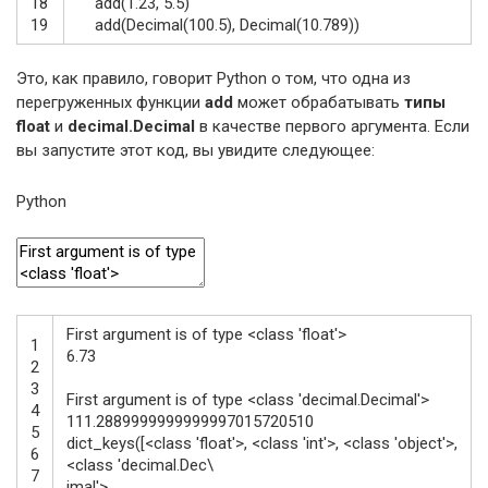
18
add
(
1.23
,
5.5
)
19
add
(
Decimal
(
100.5
)
,
Decimal
(
10.789
)
)
Это, как правило, говорит Python о том, что одна из
перегруженных функции
add
может обрабатывать
типы
float
и
decimal.Decimal
в качестве первого аргумента. Если
вы запустите этот код, вы увидите следующее:
Python
First
argument
is
of
type
<
class
'float'
>
1
6.73
2
3
First
argument
is
of
type
<
class
'decimal.Decimal'
>
4
111.2889999999999997015720510
5
dict_keys
(
[
<
class
'float'
>
,
<
class
'int'
>
,
<
class
'object'
>
,
6
<
class
'decimal.Dec\
7
imal'
>