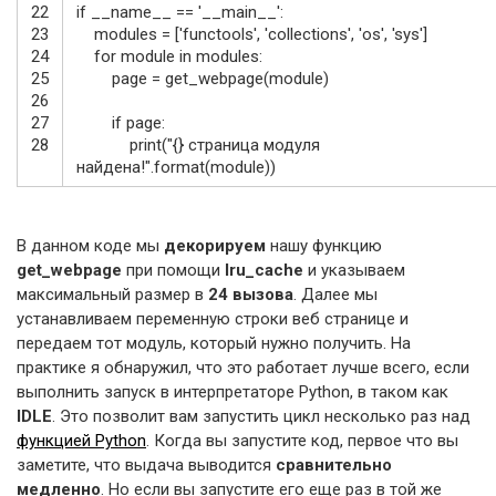
22
if
__name__
==
'__main__'
:
23
modules
=
[
'functools'
,
'collections'
,
'os'
,
'sys'
]
24
for
module
in
modules
:
25
page
=
get_webpage
(
module
)
26
27
if
page
:
28
print
(
"{} страница модуля
найдена!"
.
format
(
module
)
)
В данном коде мы
декорируем
нашу функцию
get_webpage
при помощи
lru_cache
и указываем
максимальный размер в
24 вызова
. Далее мы
устанавливаем переменную строки веб странице и
передаем тот модуль, который нужно получить. На
практике я обнаружил, что это работает лучше всего, если
выполнить запуск в интерпретаторе Python, в таком как
IDLE
. Это позволит вам запустить цикл несколько раз над
функцией Python
. Когда вы запустите код, первое что вы
заметите, что выдача выводится
сравнительно
медленно
. Но если вы запустите его еще раз в той же