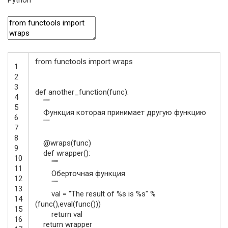
from
functools
import
wraps
1
2
3
def
another_function
(
func
)
:
4
"""
5
Функция которая принимает другую функцию
6
"""
7
8
@
wraps
(
func
)
9
def
wrapper
(
)
:
10
"""
11
Оберточная функция
12
"""
13
val
=
"The result of %s is %s"
%
14
(
func
(
)
,
eval
(
func
(
)
)
)
15
return
val
16
return
wrapper