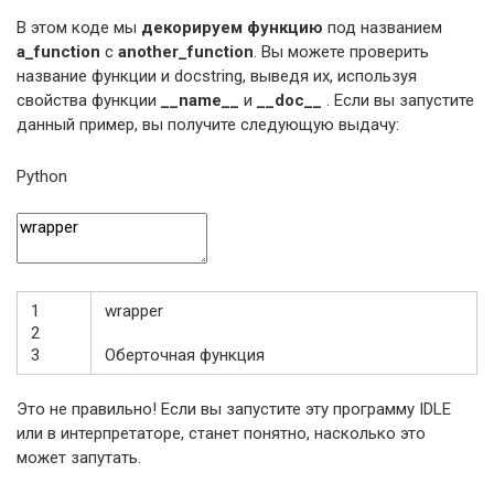
В этом коде мы
декорируем функцию
под названием
a_function
с
another_function
. Вы можете проверить
название функции и docstring, выведя их, используя
свойства функции
__name__
и
__doc__
. Если вы запустите
данный пример, вы получите следующую выдачу:
Python
1
wrapper
2
3
Оберточная
функция
Это не правильно! Если вы запустите эту программу IDLE
или в интерпретаторе, станет понятно, насколько это
может запутать.