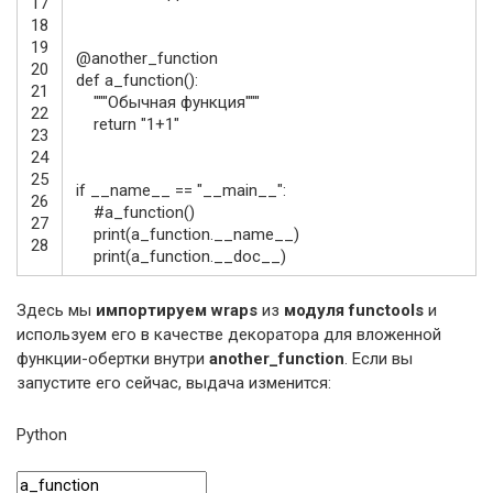
17
18
19
@
another_function
20
def
a_function
(
)
:
21
"""Обычная функция"""
22
return
"1+1"
23
24
25
if
__name__
==
"__main__"
:
26
#a_function()
27
print
(
a_function
.
__name__
)
28
print
(
a_function
.
__doc__
)
Здесь мы
импортируем wraps
из
модуля functools
и
используем его в качестве декоратора для вложенной
функции-обертки внутри
another_function
. Если вы
запустите его сейчас, выдача изменится:
Python