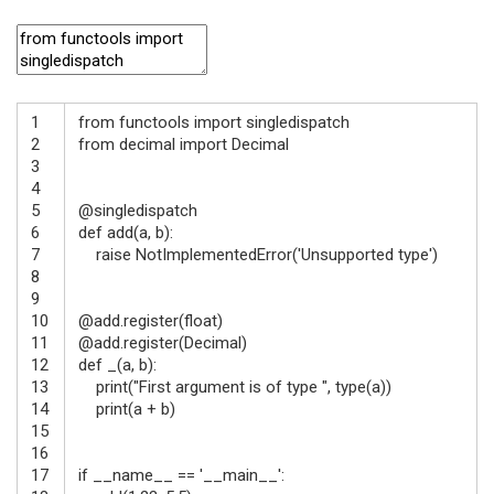
1
from
functools
import
singledispatch
2
from
decimal
import
Decimal
3
4
5
@
singledispatch
6
def
add
(
a
,
b
)
:
7
raise
NotImplementedError
(
'Unsupported type'
)
8
9
10
@
add
.
register
(
float
)
11
@
add
.
register
(
Decimal
)
12
def
_
(
a
,
b
)
:
13
print
(
"First argument is of type "
,
type
(
a
)
)
14
print
(
a
+
b
)
15
16
17
if
__name__
==
'__main__'
: