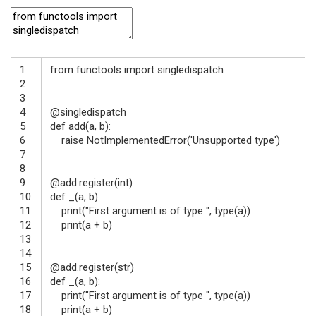
1
from
functools
import
singledispatch
2
3
4
@
singledispatch
5
def
add
(
a
,
b
)
:
6
raise
NotImplementedError
(
'Unsupported type'
)
7
8
9
@
add
.
register
(
int
)
10
def
_
(
a
,
b
)
:
11
print
(
"First argument is of type "
,
type
(
a
)
)
12
print
(
a
+
b
)
13
14
15
@
add
.
register
(
str
)
16
def
_
(
a
,
b
)
:
17
print
(
"First argument is of type "
,
type
(
a
)
)
18
print
(
a
+
b
)