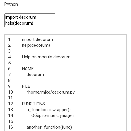
Python
1
import
decorum
2
help
(
decorum
)
3
4
Help
on
module
decorum
:
5
6
NAME
7
decorum
-
8
9
FILE
10
/
home
/
mike
/
decorum
.
py
11
12
FUNCTIONS
13
a_function
=
wrapper
(
)
14
Оберточная
функция
15
16
another_function
(
func
)