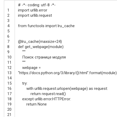
# -*- coding: utf-8 -*-
1
import
urllib
.
error
2
import
urllib
.
request
3
4
from
functools
import
lru
_
cache
5
6
7
@
lru_cache
(
maxsize
=
24
)
8
def
get_webpage
(
module
)
:
9
"""
10
Поиск странице модуля
11
"""
12
webpage
=
13
"https://docs.python.org/3/library/{}.html"
.
format
(
module
)
14
15
try
:
16
with
urllib
.
request
.
urlopen
(
webpage
)
as
request
:
17
return
request
.
read
(
)
18
except
urllib
.
error
.
HTTPError
:
19
return
None
20
21