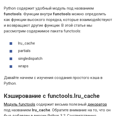
Python содержит удобный модуль под названием
functools
. Функции внутри
functools
можно определить
как функции высокого порядка, которые взаимодействуют
и возвращают другие функции. В этой статье мы
рассмотрим содержимое пакета functools:
lru_cache
partials
singledispatch
wraps
Давайте начнем с изучения создания простого кэша в
Python.
Кэширование с functools.lru_cache
Модуль functools
содержит весьма полезный
декоратор
под названием
lru_cache
. Обратите внимание на то, что он
был добавлен в версии
Python 3.2
. Соответственно